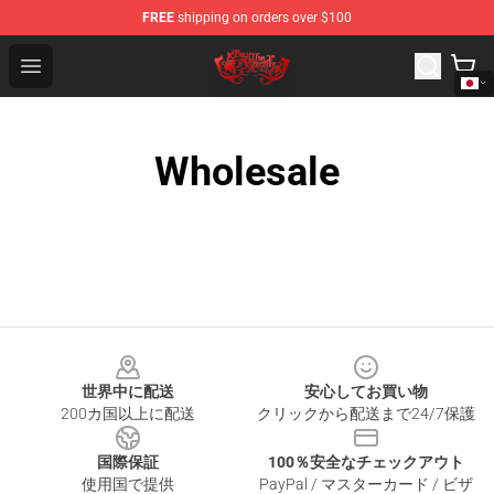
FREE
shipping on orders over $100
Bullet for My Valentine Store - Official Bullet for My Va
Open menu
Wholesale
Footer
世界中に配送
安心してお買い物
200カ国以上に配送
クリックから配送まで24/7保護
国際保証
100％安全なチェックアウト
使用国で提供
PayPal / マスターカード / ビザ