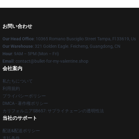
お問い合わせ
Our Head Office
: 10365 Romano Busciglio Street Tampa, Fl 33619, Us
Our Warehouse
: 321 Golden Eagle. Feicheng, Guangdong, CN
Hour
: 9AM – 5PM (Mon – Fri)
Email
: contact@bullet-for-my-valentine.shop
会社案内
私たちについて
利用規約
プライバシーポリシー
DMCA - 著作権ポリシー
カリフォルニアSB657: サプライチェーンの透明性法
当社のサポート
配送&配送ポリシー
支払条件