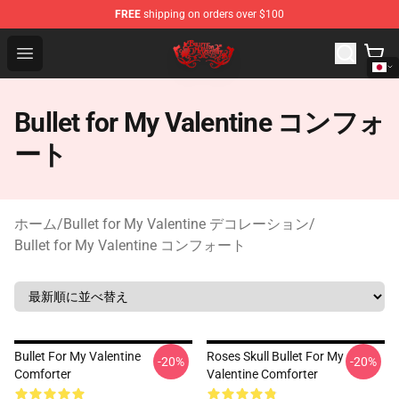
FREE
shipping on orders over $100
Bullet for My Valentine Store - Official Bullet for My Va
Open menu
Bullet for My Valentine コンフォ
ート
ホーム
/
Bullet for My Valentine デコレーション
/
Bullet for My Valentine コンフォート
Bullet For My Valentine
Roses Skull Bullet For My
-20%
-20%
Comforter
Valentine Comforter