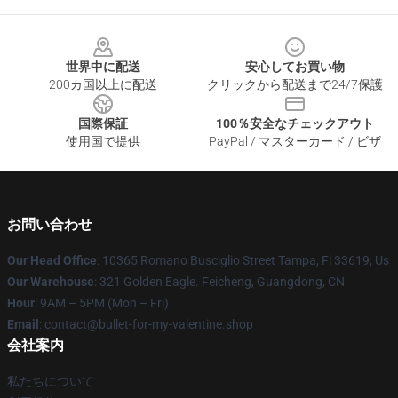
Footer
世界中に配送
安心してお買い物
200カ国以上に配送
クリックから配送まで24/7保護
国際保証
100％安全なチェックアウト
使用国で提供
PayPal / マスターカード / ビザ
お問い合わせ
Our Head Office
: 10365 Romano Busciglio Street Tampa, Fl 33619, Us
Our Warehouse
: 321 Golden Eagle. Feicheng, Guangdong, CN
Hour
: 9AM – 5PM (Mon – Fri)
Email
: contact@bullet-for-my-valentine.shop
会社案内
私たちについて