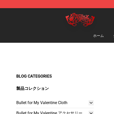
Bullet for My Valentine Store - Official Bullet for My 
ホーム
BLOG CATEGORIES
製品コレクション
Bullet for My Valentine Cloth
Bullet for My Valentine アクセサリー