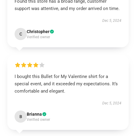
Found this store has a broad range, customer
support was attentive, and my order arrived on time.
Dec 5, 2024
Christopher
C
Verified owner
I bought this Bullet for My Valentine shirt for a
special event, and it exceeded my expectations. It’s
comfortable and elegant.
Dec 5, 2024
Brianna
B
Verified owner