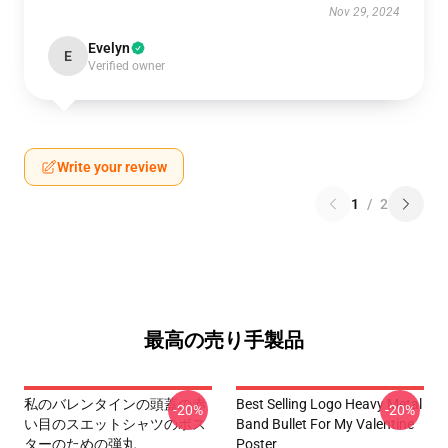
Nov 29, 2024
Evelyn
E
Verified owner
Write your review
1
/
2
最高の売り手製品
私のバレンタインの頭蓋の赤
Best Selling Logo Heavy Metal
-20%
-20%
い目のスエットシャツのポス
Band Bullet For My Valentine
ターのための弾丸
Poster