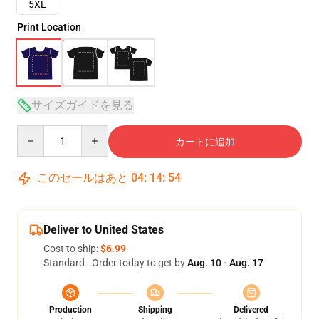
5XL
Print Location
サイズガイドを見る
Quantity
カートに追加
このセールはあと
04
:
14
:
54
Deliver to United States
Cost to ship:
$6.99
Standard - Order today to get by
Aug. 10 - Aug. 17
Production
Shipping
Delivered