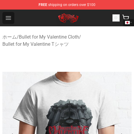
FREE
shipping on orders over $100
Bullet for My Valentine Store - Official Bullet for My Va
Open menu
ホーム
/
Bullet for My Valentine Cloth
/
Bullet for My Valentine Tシャツ