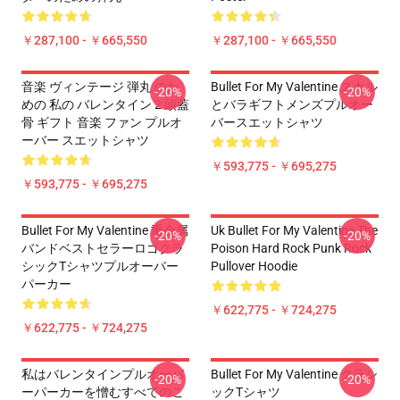
￥287,100 - ￥665,550
￥287,100 - ￥665,550
音楽 ヴィンテージ 弾丸 のた
Bullet For My Valentine スカル
-20%
-20%
めの 私の バレンタイン 2 頭蓋
とバラギフトメンズプルオー
骨 ギフト 音楽 ファン プルオ
バースエットシャツ
ーバー スエットシャツ
￥593,775 - ￥695,275
￥593,775 - ￥695,275
Bullet For My Valentine 重金属
Uk Bullet For My Valentine The
-20%
-20%
バンドベストセラーロゴクラ
Poison Hard Rock Punk Rock
シックTシャツプルオーバー
Pullover Hoodie
パーカー
￥622,775 - ￥724,275
￥622,775 - ￥724,275
私はバレンタインプルオーバ
Bullet For My Valentine クラシ
-20%
-20%
ーパーカーを憎むすべてのこ
ックTシャツ