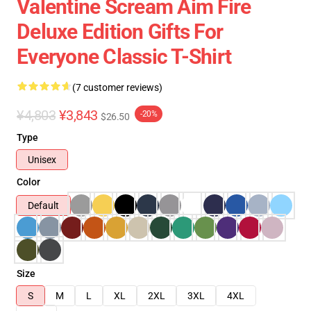
Valentine Scream Aim Fire
Deluxe Edition Gifts For
Everyone Classic T-Shirt
(7 customer reviews)
¥4,803
¥3,843
-20%
$26.50
Type
Unisex
Color
Default
Size
S
M
L
XL
2XL
3XL
4XL