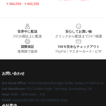
￥384,250 - ￥442,250
Footer
世界中に配送
安心してお買い物
200カ国以上に配送
クリックから配送まで24/7保護
国際保証
100％安全なチェックアウト
使用国で提供
PayPal / マスターカード / ビザ
お問い合わせ
Our Head Office
: 10365 Romano Busciglio Street Tampa, Fl 33619, Us
Our Warehouse
: 321 Golden Eagle. Feicheng, Guangdong, CN
Hour
: 9AM – 5PM (Mon – Fri)
Email
: contact@bullet-for-my-valentine.shop
会社案内