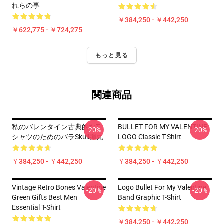
れらの事
￥384,250 - ￥442,250
￥622,775 - ￥724,275
もっと見る
関連商品
私のバレンタイン古典的なT
BULLET FOR MY VALENTINE-
-20%
-20%
シャツのためのバラSkull弾丸
LOGO Classic T-Shirt
￥384,250 - ￥442,250
￥384,250 - ￥442,250
Vintage Retro Bones Valentine
Logo Bullet For My Valentine
-20%
-20%
Green Gifts Best Men
Band Graphic T-Shirt
Essential T-Shirt
￥384,250 - ￥442,250