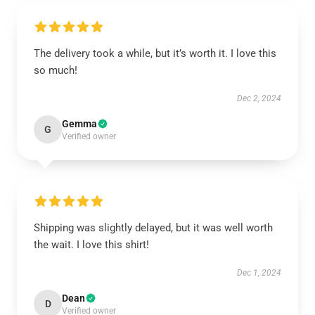
The delivery took a while, but it’s worth it. I love this
so much!
Dec 2, 2024
Gemma
G
Verified owner
Shipping was slightly delayed, but it was well worth
the wait. I love this shirt!
Dec 1, 2024
Dean
D
Verified owner