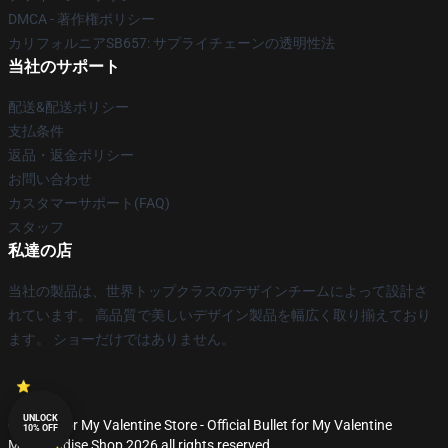
DMCA - 著作権ポリシー
カリフォルニアSB657: サプライチェーンの透明性法
当社のサポート
配送&配送ポリシー
支払条件
返品・返金ポリシー
お問い合わせ
カスタマーサポート(FAQ)
スタッフ
私達の店
当社の製品は、世界トップクラスのデザインチームによって設計さ
れています。 高品質で美しいデザイン製品を幅広く取り揃えており
ます。 ショーだけではありません。
UNLOCK
© Bullet for My Valentine Store - Official Bullet for My Valentine
10% OFF
Merchandise Shop 2026 all rights reserved