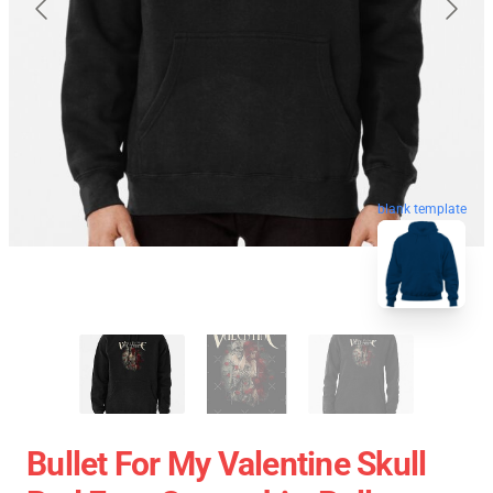
blank template
Bullet For My Valentine Skull