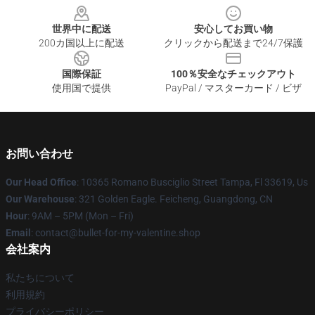
世界中に配送
安心してお買い物
200カ国以上に配送
クリックから配送まで24/7保護
国際保証
100％安全なチェックアウト
使用国で提供
PayPal / マスターカード / ビザ
お問い合わせ
Our Head Office
: 10365 Romano Busciglio Street Tampa, Fl 33619, Us
Our Warehouse
: 321 Golden Eagle. Feicheng, Guangdong, CN
Hour
: 9AM – 5PM (Mon – Fri)
Email
: contact@bullet-for-my-valentine.shop
会社案内
私たちについて
利用規約
プライバシーポリシー