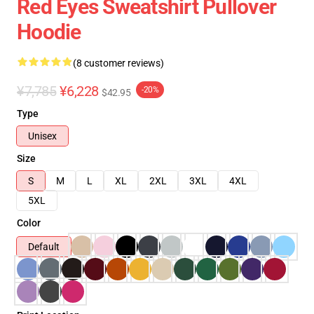
Red Eyes Sweatshirt Pullover
Hoodie
(8 customer reviews)
¥7,785
¥6,228
-20%
$42.95
Type
Unisex
Size
S
M
L
XL
2XL
3XL
4XL
5XL
Color
Default