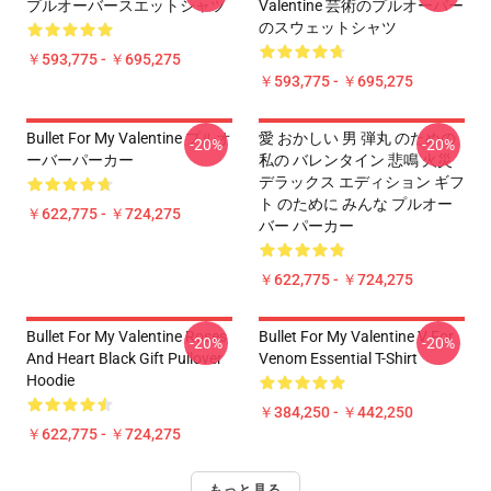
プルオーバースエットシャツ
Valentine 芸術のプルオーバー
のスウェットシャツ
￥593,775 - ￥695,275
￥593,775 - ￥695,275
Bullet For My Valentine プルオ
愛 おかしい 男 弾丸 のための
-20%
-20%
ーバーパーカー
私の バレンタイン 悲鳴 火災
デラックス エディション ギフ
ト のために みんな プルオー
￥622,775 - ￥724,275
バー パーカー
￥622,775 - ￥724,275
Bullet For My Valentine Roses
Bullet For My Valentine V For
-20%
-20%
And Heart Black Gift Pullover
Venom Essential T-Shirt
Hoodie
￥384,250 - ￥442,250
￥622,775 - ￥724,275
もっと見る