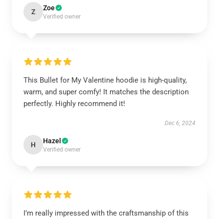
Zoe
Z
Verified owner
This Bullet for My Valentine hoodie is high-quality,
warm, and super comfy! It matches the description
perfectly. Highly recommend it!
Dec 6, 2024
Hazel
H
Verified owner
I’m really impressed with the craftsmanship of this