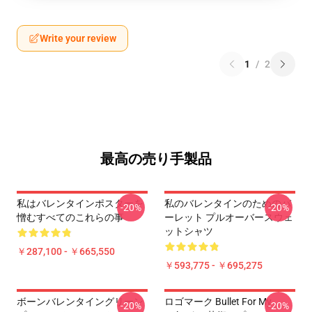
Write your review
1
/
2
最高の売り手製品
私はバレンタインポスターを
私のバレンタインのためのバ
-20%
-20%
憎むすべてのこれらの事
ーレット プルオーバースウェ
ットシャツ
￥287,100 - ￥665,550
￥593,775 - ￥695,275
ボーンバレンタイングリーン
ロゴマーク Bullet For My
-20%
-20%