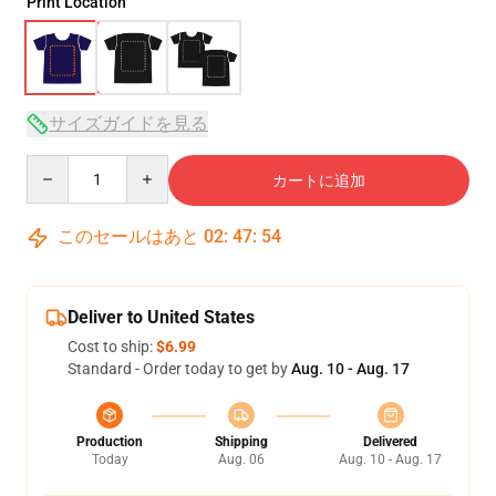
Print Location
サイズガイドを見る
Quantity
カートに追加
このセールはあと
02
:
47
:
53
Deliver to United States
Cost to ship:
$6.99
Standard - Order today to get by
Aug. 10 - Aug. 17
Production
Shipping
Delivered
Today
Aug. 06
Aug. 10 - Aug. 17