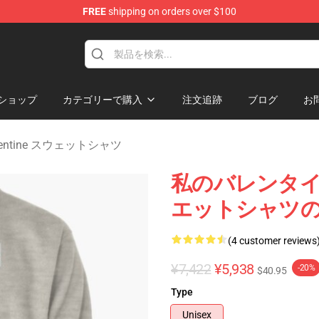
FREE
shipping on orders over $100
Valentine Merchandise Shop
ショップ
カテゴリーで購入
注文追跡
ブログ
お
 Valentine スウェットシャツ
私のバレンタイ
エットシャツ
(4 customer reviews
¥7,422
¥5,938
-20%
$40.95
Type
Unisex