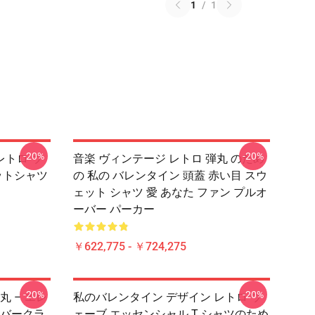
1
/
1
-20%
-20%
レトロ ウ
音楽 ヴィンテージ レトロ 弾丸 のため
ットシャツ
の 私の バレンタイン 頭蓋 赤い目 スウ
ェット シャツ 愛 あなた ファン プルオ
ーバー パーカー
￥622,775 - ￥724,275
-20%
-20%
 – エレ
私のバレンタイン デザイン レトロ ウ
バークラ
ェーブ エッセンシャル T シャツのため