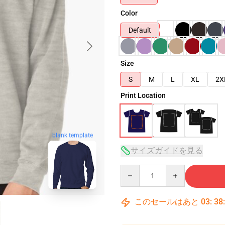
Color
Default
Size
S
M
L
XL
2X
Print Location
blank template
サイズガイドを見る
Quantity
このセールはあと
03
:
38