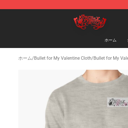
Bullet for My Valentine Store - Official Bullet for My 
ホーム
ホーム
/
Bullet for My Valentine Cloth
/
Bullet for My