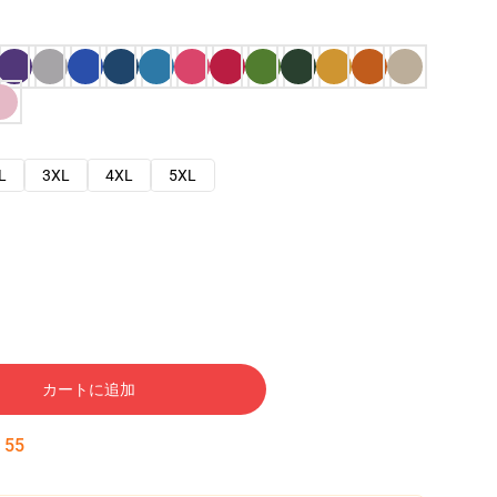
L
3XL
4XL
5XL
カートに追加
:
54