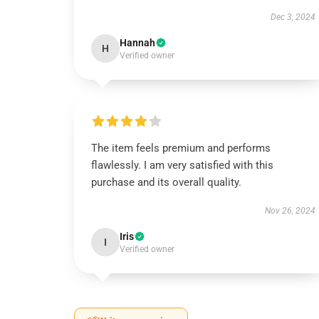
Dec 3, 2024
Hannah
H
Verified owner
The item feels premium and performs
flawlessly. I am very satisfied with this
purchase and its overall quality.
Nov 26, 2024
Iris
I
Verified owner