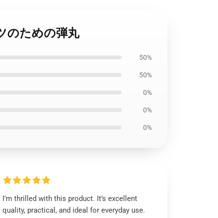
シャツのための弾丸
50%
50%
0%
0%
0%
I’m thrilled with this product. It’s excellent
quality, practical, and ideal for everyday use.