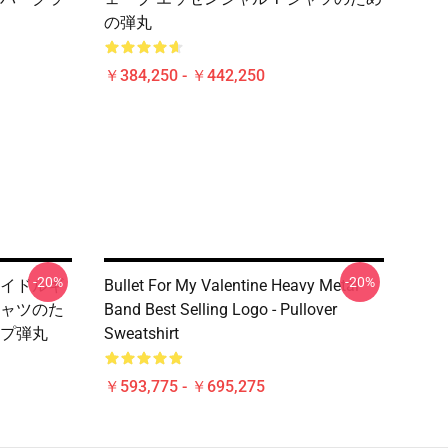
の弾丸
￥384,250 - ￥442,250
-20%
-20%
イドルギ
Bullet For My Valentine Heavy Metal
ャツのた
Band Best Selling Logo - Pullover
プ弾丸
Sweatshirt
￥593,775 - ￥695,275