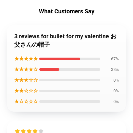
What Customers Say
3 reviews for bullet for my valentine お
父さんの帽子
★★★★★
67%
★★★★☆
33%
★★★☆☆
0%
★★☆☆☆
0%
★☆☆☆☆
0%