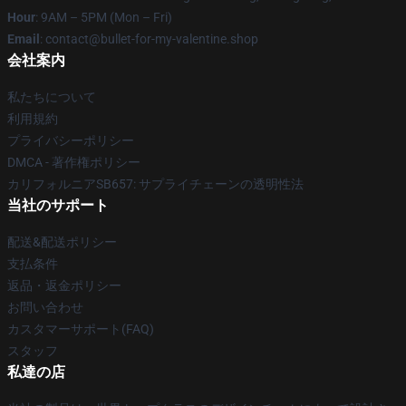
Hour
: 9AM – 5PM (Mon – Fri)
Email
: contact@bullet-for-my-valentine.shop
会社案内
私たちについて
利用規約
プライバシーポリシー
DMCA - 著作権ポリシー
カリフォルニアSB657: サプライチェーンの透明性法
当社のサポート
配送&配送ポリシー
支払条件
返品・返金ポリシー
お問い合わせ
カスタマーサポート(FAQ)
スタッフ
私達の店