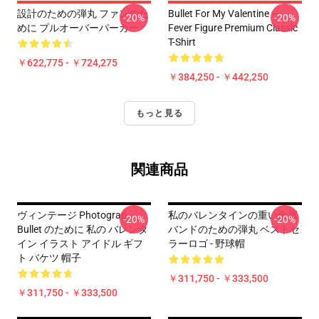
設計のための弾丸 ファンのた
Bullet For My Valentine –
-20%
-20%
めに プルオーバーパーカー
Fever Figure Premium Classic
T-Shirt
￥622,775 - ￥724,275
￥384,250 - ￥442,250
もっと見る
関連商品
ヴィンテージ Photograp
私のバレンタインの重い金属
-20%
-20%
Bullet のために 私の バレンタ
バンドのための弾丸 ベストセ
イン イラスト アイドル ギフ
ラーロゴ - 野球帽
ト バケツ 帽子
￥311,750 - ￥333,500
￥311,750 - ￥333,500