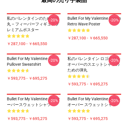
最高の売り手製品
私のバレンタインのための弾
Bullet For My Valentine Design
-20%
-20%
丸 – フィーバーフィギュアプ
Retro Wave Poster
レミアムポスター
￥287,100 - ￥665,550
￥287,100 - ￥665,550
Bullet For My Valentine
私のバレンタイン ロゴのプル
-20%
-20%
Pullover Sweatshirt
オーバーのスエットシャツの
ための弾丸
￥593,775 - ￥695,275
￥593,775 - ￥695,275
Bullet For My Valentine プルオ
Bullet For My Valentine 9 プル
-20%
-20%
ーバースウェットシャツ
オーバー スウェットシャツ
￥593,775 - ￥695,275
￥593,775 - ￥695,275