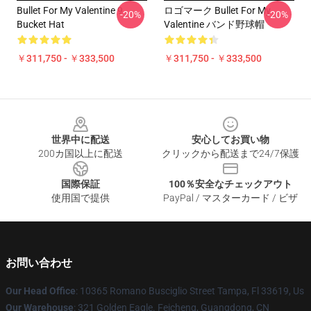
Bullet For My Valentine 9
ロゴマーク Bullet For My
-20%
-20%
Bucket Hat
Valentine バンド野球帽
￥311,750 - ￥333,500
￥311,750 - ￥333,500
Footer
世界中に配送
安心してお買い物
200カ国以上に配送
クリックから配送まで24/7保護
国際保証
100％安全なチェックアウト
使用国で提供
PayPal / マスターカード / ビザ
お問い合わせ
Our Head Office
: 10365 Romano Busciglio Street Tampa, Fl 33619, Us
Our Warehouse
: 321 Golden Eagle. Feicheng, Guangdong, CN