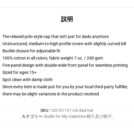
説明
The relaxed polo-style cap that isn't just for dads anymore
Unstructured, medium-to-high-profile crown with slightly curved bill
Buckle closure for adjustable fit
100% cotton in all colors, fabric weight 7 oz. / 240 gsm
Five-panel design with double-wide front panel for seamless printing
Sized for ages 13+
Spot clean with damp cloth
Since every item is made just for you by your local third-party fulfiller,
there may be slight variances in the product received
SKU
:
145701151-US-dad-hat
カテゴリー
:
Bullet for My Valentine 帽子及び帽子
,