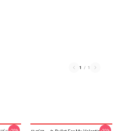
1
/
1
-20%
-20%