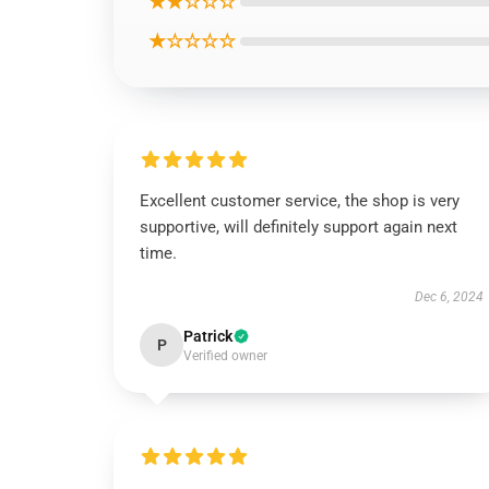
★★☆☆☆
★☆☆☆☆
Excellent customer service, the shop is very
supportive, will definitely support again next
time.
Dec 6, 2024
Patrick
P
Verified owner