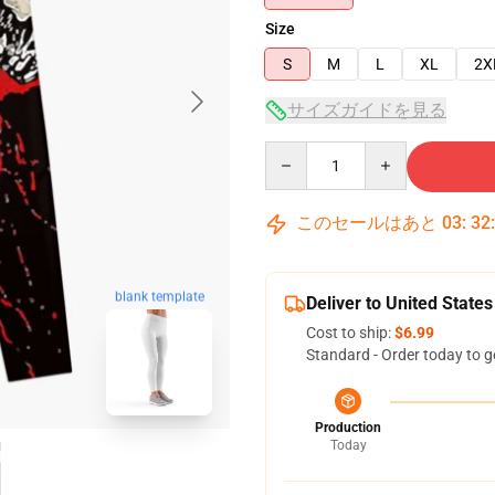
Size
S
M
L
XL
2X
サイズガイドを見る
Quantity
このセールはあと
03
:
32
blank template
Deliver to United States
Cost to ship:
$6.99
Standard - Order today to g
Production
Today