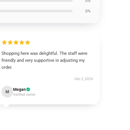
0%
0%
Shopping here was delightful. The staff were
friendly and very supportive in adjusting my
order.
Dec 2, 2024
Megan
M
Verified owner