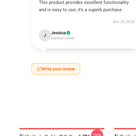
This product provides excellent functionality
and is easy to use; it’s a superb purchase.
Nov 29, 2024
Jessica
J
Verified owner
Write your review
-20%