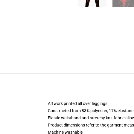
Artwork printed all over leggings
Constructed from 83% polyester, 17% elastane
Elastic waistband and stretchy knit fabric allo
Product dimensions refer to the garment mea
Machine washable