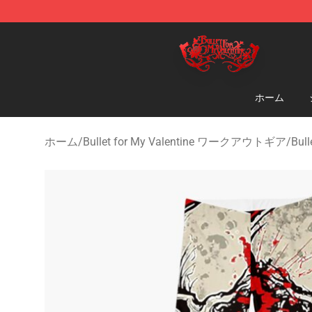
Bullet for My Valentine Store - Official Bullet for My 
ホーム
ホーム
/
Bullet for My Valentine ワークアウトギア
/
Bul