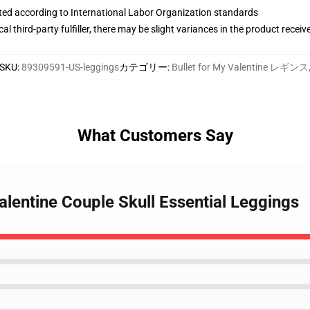
uated according to International Labor Organization standards
al third-party fulfiller, there may be slight variances in the product receiv
SKU
:
89309591-US-leggings
カテゴリー
:
Bullet for My Valentine レギンス
What Customers Say
Valentine Couple Skull Essential Leggings