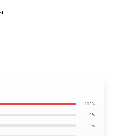
ed
,
100%
0%
0%