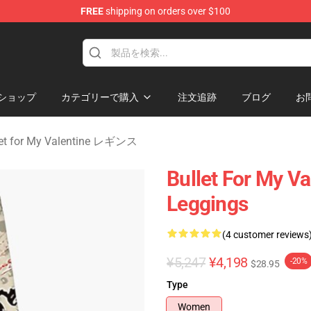
FREE
shipping on orders over $100
Valentine Merchandise Shop
ショップ
カテゴリーで購入
注文追跡
ブログ
お
let for My Valentine レギンス
Bullet For My Va
Leggings
(4 customer reviews
¥5,247
¥4,198
-20%
$28.95
Type
Women