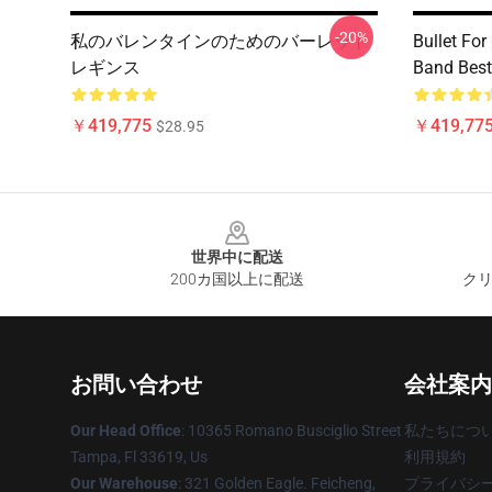
-20%
私のバレンタインのためのバーレット
Bullet Fo
レギンス
Band Best
￥419,775
￥419,77
$28.95
Footer
世界中に配送
200カ国以上に配送
クリ
お問い合わせ
会社案内
Our Head Office
: 10365 Romano Busciglio Street
私たちにつ
Tampa, Fl 33619, Us
利用規約
Our Warehouse
: 321 Golden Eagle. Feicheng,
プライバシ