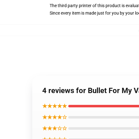
The third party printer of this product is eval
Since every item is made just for you by your loc
4 reviews for Bullet For My 
★★★★★
★★★★☆
★★★☆☆