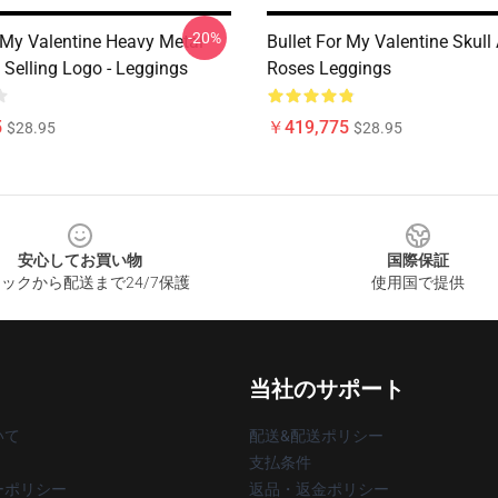
-20%
r My Valentine Heavy Metal
Bullet For My Valentine Skull
 Selling Logo - Leggings
Roses Leggings
5
￥419,775
$28.95
$28.95
安心してお買い物
国際保証
ックから配送まで24/7保護
使用国で提供
当社のサポート
いて
配送&配送ポリシー
支払条件
ーポリシー
返品・返金ポリシー