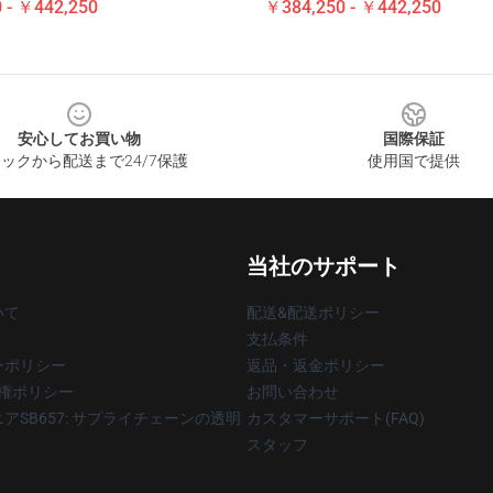
 - ￥442,250
￥384,250 - ￥442,250
安心してお買い物
国際保証
ックから配送まで24/7保護
使用国で提供
当社のサポート
いて
配送&配送ポリシー
支払条件
ーポリシー
返品・返金ポリシー
著作権ポリシー
お問い合わせ
アSB657: サプライチェーンの透明
カスタマーサポート(FAQ)
スタッフ