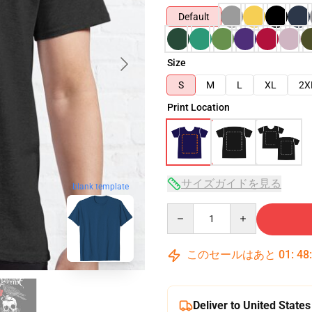
Default
Size
S
M
L
XL
2X
Print Location
サイズガイドを見る
blank template
Quantity
このセールはあと
01
:
48
Deliver to United States