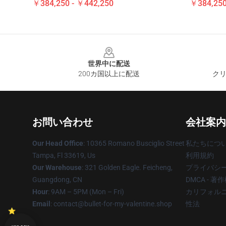
￥384,250 - ￥442,250
￥384,250
Footer
世界中に配送
200カ国以上に配送
クリ
お問い合わせ
会社案内
Our Head Office
: 10365 Romano Busciglio Street
私たちにつ
Tampa, Fl 33619, Us
利用規約
Our Warehouse
: 321 Golden Eagle. Feicheng,
プライバシ
Guangdong, CN
DMCA - 
Hour
: 9AM – 5PM (Mon – Fri)
カリフォルニ
Email
: contact@bullet-for-my-valentine.shop
性法