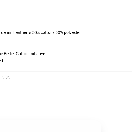
, denim heather is 50% cotton/ 50% polyester
 Better Cotton Initiative
ed
 Tシャツ
,