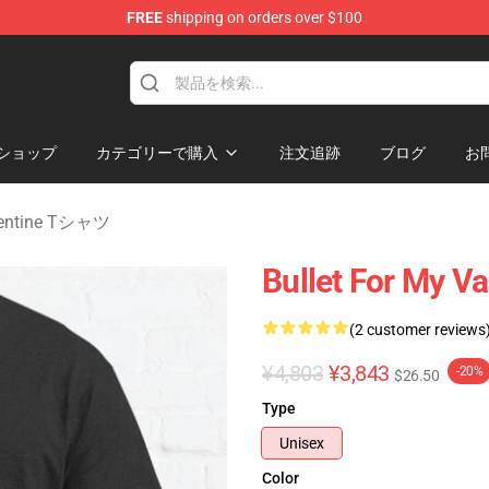
FREE
shipping on orders over $100
Valentine Merchandise Shop
ショップ
カテゴリーで購入
注文追跡
ブログ
お
alentine Tシャツ
Bullet For My Va
(2 customer reviews
¥4,803
¥3,843
-20%
$26.50
Type
Unisex
Color