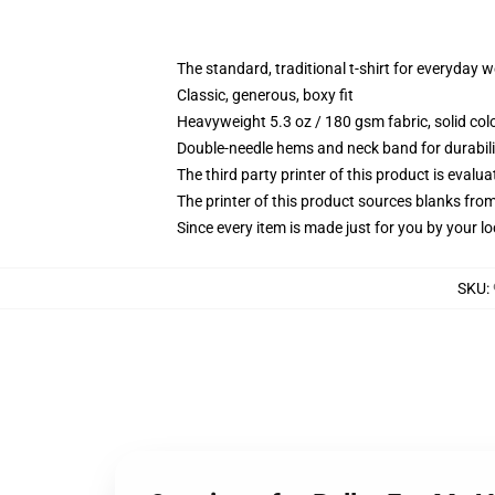
The standard, traditional t-shirt for everyday 
Classic, generous, boxy fit
Heavyweight 5.3 oz / 180 gsm fabric, solid co
Double-needle hems and neck band for durabili
The third party printer of this product is eval
The printer of this product sources blanks fro
Since every item is made just for you by your loc
SKU
: