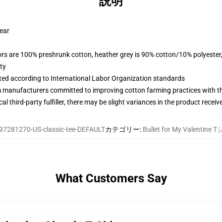
説明
wear
lors are 100% preshrunk cotton, heather grey is 90% cotton/10% polyester
ty
uated according to International Labor Organization standards
m manufacturers committed to improving cotton farming practices with the
al third-party fulfiller, there may be slight variances in the product receiv
97281270-US-classic-tee-DEFAULT
カテゴリー
:
Bullet for My Valentine
What Customers Say