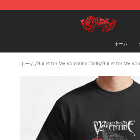
Bullet for My Valentine Store - Official Bullet for My 
ホーム
ホーム
/
Bullet for My Valentine Cloth
/
Bullet for My V