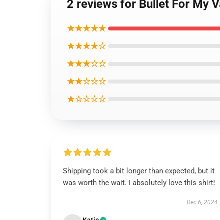
2 reviews for Bullet For My V
★★★★★
★★★★☆
★★★☆☆
★★☆☆☆
★☆☆☆☆
Shipping took a bit longer than expected, but it
was worth the wait. I absolutely love this shirt!
Dec 6, 2024