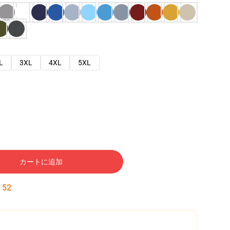
L
3XL
4XL
5XL
カートに追加
:
51