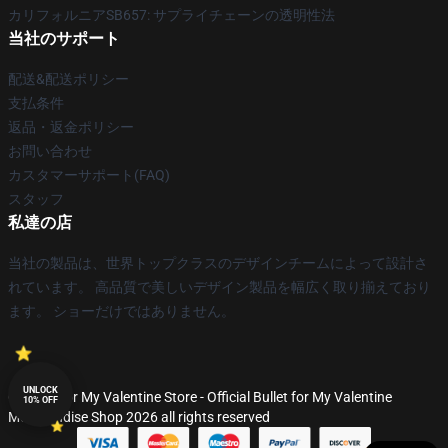
カリフォルニアSB657: サプライチェーンの透明性法
当社のサポート
配送&配送ポリシー
支払条件
返品・返金ポリシー
お問い合わせ
カスタマーサポート(FAQ)
スタッフ
私達の店
当社の製品は、世界トップクラスのデザインチームによって設計さ
れています。 高品質で美しいデザイン製品を幅広く取り揃えており
ます。 ショーだけではありません。
UNLOCK
© Bullet for My Valentine Store - Official Bullet for My Valentine
10% OFF
Merchandise Shop 2026 all rights reserved