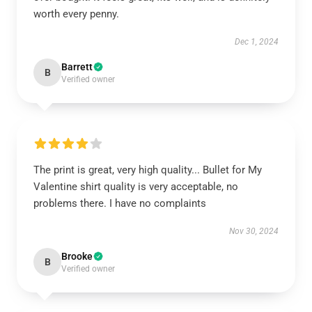
worth every penny.
Dec 1, 2024
Barrett
B
Verified owner
The print is great, very high quality... Bullet for My
Valentine shirt quality is very acceptable, no
problems there. I have no complaints
Nov 30, 2024
Brooke
B
Verified owner