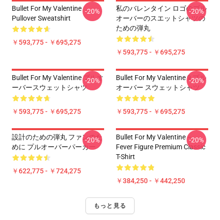
Bullet For My Valentine
私のバレンタイン ロゴのプル
-20%
-20%
Pullover Sweatshirt
オーバーのスエットシャツの
ための弾丸
￥593,775 - ￥695,275
￥593,775 - ￥695,275
Bullet For My Valentine プルオ
Bullet For My Valentine 9 プル
-20%
-20%
ーバースウェットシャツ
オーバー スウェットシャツ
￥593,775 - ￥695,275
￥593,775 - ￥695,275
設計のための弾丸 ファンのた
Bullet For My Valentine –
-20%
-20%
めに プルオーバーパーカー
Fever Figure Premium Classic
T-Shirt
￥622,775 - ￥724,275
￥384,250 - ￥442,250
もっと見る