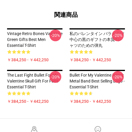
関連商品
Vintage Retro Bones Valentine
私のバレンタイン バラおよび
-20%
-20%
Green Gifts Best Men
中心の黒のギフトの本質Tシ
Essential T-Shirt
ャツのための弾丸
￥384,250 - ￥442,250
￥384,250 - ￥442,250
The Last Fight Bullet For My
Bullet For My Valentine Heavy
-20%
-20%
Valentine Skull Gift For Fans
Metal Band Best Selling Logo -
Essential T-Shirt
Essential T-Shirt
￥384,250 - ￥442,250
￥384,250 - ￥442,250
Footer