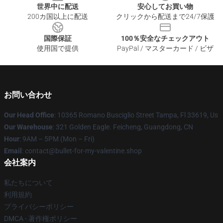
世界中に配送
安心してお買い物
200カ国以上に配送
クリックから配送まで24/7保護
国際保証
100％安全なチェックアウト
使用国で提供
PayPal / マスターカード / ビザ
お問い合わせ
Our Head Office
: 10365 Romano Busciglio Street Tampa, Fl 33619, Us
Our Warehouse
: 321 Golden Eagle. Feicheng, Guangdong, CN
Hour
: 9AM – 5PM (Mon – Fri)
Email
: contact@bullet-for-my-valentine.shop
会社案内
私たちについて
利用規約
プライバシーポリシー
DMCA - 著作権ポリシー