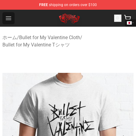
FREE
shipping on orders over $100
Bullet for My Valentine Store - Official Bullet for My Va
Open menu
ホーム
/
Bullet for My Valentine Cloth
/
Bullet for My Valentine Tシャツ