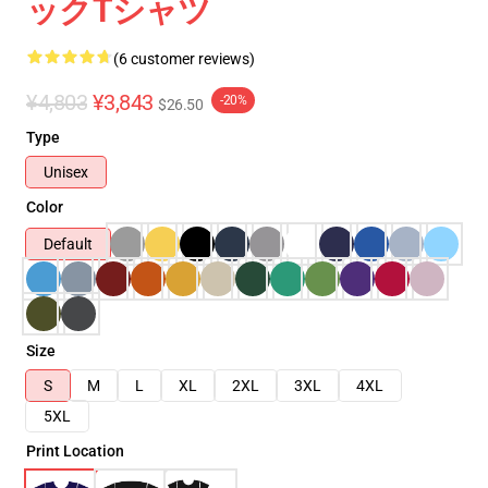
ックTシャツ
(6 customer reviews)
¥4,803
¥3,843
-20%
$26.50
Type
Unisex
Color
Default
Size
S
M
L
XL
2XL
3XL
4XL
5XL
Print Location