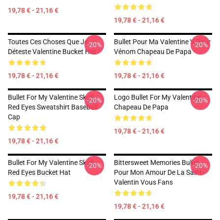
19,78 € - 21,16 €
19,78 € - 21,16 €
Toutes Ces Choses Que Je
Bullet Pour Ma Valentine V Pour
-20%
-20%
Déteste Valentine Bucket Hat
Vénom Chapeau De Papa
19,78 € - 21,16 €
19,78 € - 21,16 €
Bullet For My Valentine Skull
Logo Bullet For My Valentine
-20%
-20%
Red Eyes Sweatshirt Baseball
Chapeau De Papa
Cap
19,78 € - 21,16 €
19,78 € - 21,16 €
Bullet For My Valentine Skull
Bittersweet Memories Bullet
-20%
-20%
Red Eyes Bucket Hat
Pour Mon Amour De La Saint-
Valentin Vous Fans
19,78 € - 21,16 €
19,78 € - 21,16 €