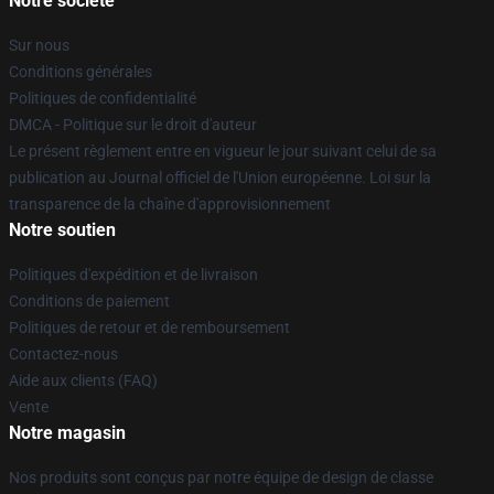
Notre société
Sur nous
Conditions générales
Politiques de confidentialité
DMCA - Politique sur le droit d'auteur
Le présent règlement entre en vigueur le jour suivant celui de sa
publication au Journal officiel de l'Union européenne. Loi sur la
transparence de la chaîne d'approvisionnement
Notre soutien
Politiques d'expédition et de livraison
Conditions de paiement
Politiques de retour et de remboursement
Contactez-nous
Aide aux clients (FAQ)
Vente
Notre magasin
Nos produits sont conçus par notre équipe de design de classe