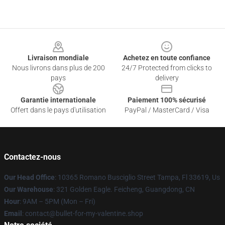
Footer
Livraison mondiale
Achetez en toute confiance
Nous livrons dans plus de 200
24/7 Protected from clicks to
pays
delivery
Garantie internationale
Paiement 100% sécurisé
Offert dans le pays d'utilisation
PayPal / MasterCard / Visa
Contactez-nous
Our Head Office
: 10365 Romano Busciglio Street Tampa, Fl 33619, Us
Our Warehouse
: 321 Golden Eagle. Feicheng, Guangdong, CN
Hour
: 9AM – 5PM (Mon – Fri)
Email
: contact@bullet-for-my-valentine.shop