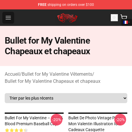
FREE
shipping on orders over $100
Bullet for My Valentine Store - Official Bullet for My Va
Open menu
Bullet for My Valentine
Chapeaux et chapeaux
Accueil
/
Bullet for My Valentine Vêtements
/
Bullet for My Valentine Chapeaux et chapeaux
Bullet For My Valentine – Skull &
Bullet De Photo Vintage Pour
-20%
-20%
Blood Premium Baseball Cap
Mon Valentin Illustration Idol
Cadeaux Casquette