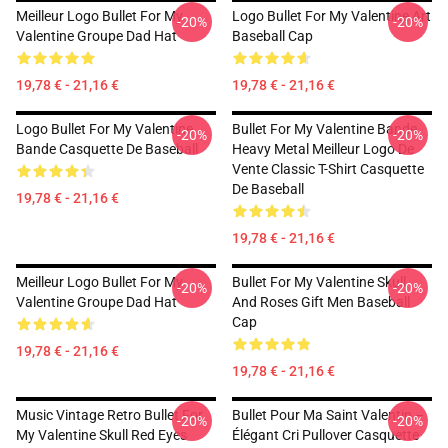
Meilleur Logo Bullet For My
Logo Bullet For My Valentine Art
-20%
-20%
Valentine Groupe Dad Hat
Baseball Cap
19,78 € - 21,16 €
19,78 € - 21,16 €
Logo Bullet For My Valentine
Bullet For My Valentine Bande
-20%
-20%
Bande Casquette De Baseball
Heavy Metal Meilleur Logo De
Vente Classic T-Shirt Casquette
De Baseball
19,78 € - 21,16 €
19,78 € - 21,16 €
Meilleur Logo Bullet For My
Bullet For My Valentine Skull
-20%
-20%
Valentine Groupe Dad Hat
And Roses Gift Men Baseball
Cap
19,78 € - 21,16 €
19,78 € - 21,16 €
Music Vintage Retro Bullet For
Bullet Pour Ma Saint Valentin –
-20%
-20%
My Valentine Skull Red Eyes
Élégant Cri Pullover Casquette