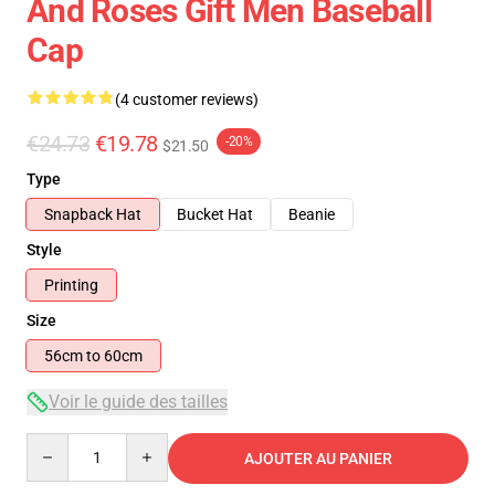
And Roses Gift Men Baseball
Cap
(4 customer reviews)
€24.73
€19.78
-20%
$21.50
Type
Snapback Hat
Bucket Hat
Beanie
Style
Printing
Size
56cm to 60cm
Voir le guide des tailles
Quantity
AJOUTER AU PANIER