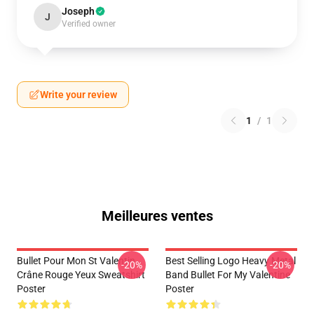
Joseph
J
Verified owner
Write your review
1
/
1
Meilleures ventes
Bullet Pour Mon St Valentin
Best Selling Logo Heavy Metal
-20%
-20%
Crâne Rouge Yeux Sweatshirt
Band Bullet For My Valentine
Poster
Poster