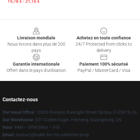
19,78 € - 21,16 €
Footer
Livraison mondiale
Achetez en toute confiance
Nous livrons dans plus de 200
24/7 Protected from clicks to
pays
delivery
Garantie internationale
Paiement 100% sécurisé
Offert dans le pays d'utilisation
PayPal / MasterCard / Visa
Contactez-nous
Our Head Office
: 10365 Romano Busciglio Street Tampa, Fl 33619, Us
Our Warehouse
: 321 Golden Eagle. Feicheng, Guangdong, CN
Hour
: 9AM – 5PM (Mon – Fri)
Email
: contact@bullet-for-my-valentine.shop