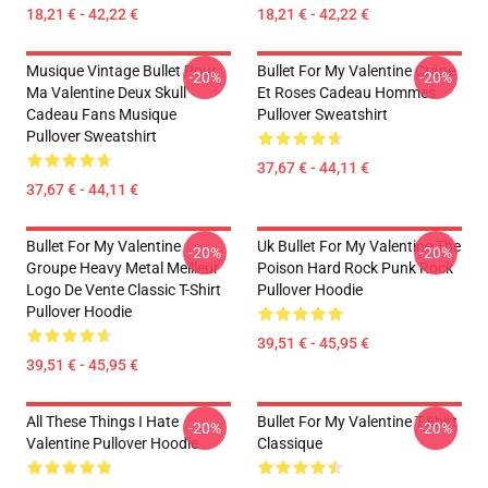
18,21 € - 42,22 €
18,21 € - 42,22 €
Musique Vintage Bullet Pour
Bullet For My Valentine Crâne
-20%
-20%
Ma Valentine Deux Skull
Et Roses Cadeau Hommes
Cadeau Fans Musique
Pullover Sweatshirt
Pullover Sweatshirt
37,67 € - 44,11 €
37,67 € - 44,11 €
Bullet For My Valentine
Uk Bullet For My Valentine The
-20%
-20%
Groupe Heavy Metal Meilleur
Poison Hard Rock Punk Rock
Logo De Vente Classic T-Shirt
Pullover Hoodie
Pullover Hoodie
39,51 € - 45,95 €
39,51 € - 45,95 €
All These Things I Hate
Bullet For My Valentine T-Shirt
-20%
-20%
Valentine Pullover Hoodie
Classique