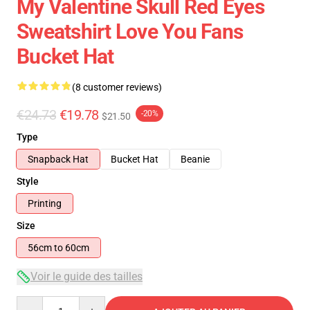
My Valentine Skull Red Eyes
Sweatshirt Love You Fans
Bucket Hat
(8 customer reviews)
€24.73
€19.78
-20%
$21.50
Type
Snapback Hat
Bucket Hat
Beanie
Style
Printing
Size
56cm to 60cm
Voir le guide des tailles
Quantity