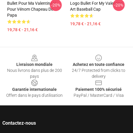
Bullet Pour Ma Valentine V
Logo Bullet For My Valentine
-20%
-20%
Pour Vénom Chapeau De
Art Baseball Cap
Papa
19,78 € - 21,16 €
19,78 € - 21,16 €
Footer
Livraison mondiale
Achetez en toute confiance
Nous livrons dans plus de 200
24/7 Protected from clicks to
pays
delivery
Garantie internationale
Paiement 100% sécurisé
Offert dans le pays d'utilisation
PayPal / MasterCard / Visa
Contactez-nous