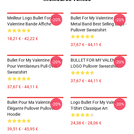
Meilleur Logo Bullet For My
Bullet For My Valentine Heavy
-20%
-20%
Valentine Bande Affiche
Metal Band Best Selling Logo -
Pullover Sweatshirt
18,21 € - 42,22 €
37,67 € - 44,11 €
Bullet For My Valentine Bande
BULLET FOR MY VALENTINE-
-20%
-20%
Pour Ventilateurs Pull-Over
LOGO Pullover Sweatshirt
Sweatshirt
37,67 € - 44,11 €
37,67 € - 44,11 €
Bullet Pour Ma Valentine –
Logo Bullet For My Valentine
-20%
-20%
Élégante Pullover Pullover
T-Shirt Classique Art
Hoodie
24,38 € - 28,06 €
39,51 € - 45,95 €