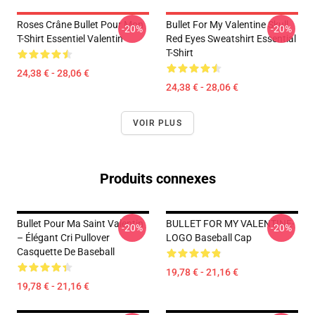
Roses Crâne Bullet Pour Mon
Bullet For My Valentine Skull
-20%
-20%
T-Shirt Essentiel Valentin
Red Eyes Sweatshirt Essential
T-Shirt
24,38 € - 28,06 €
24,38 € - 28,06 €
VOIR PLUS
Produits connexes
Bullet Pour Ma Saint Valentin
BULLET FOR MY VALENTINE-
-20%
-20%
– Élégant Cri Pullover
LOGO Baseball Cap
Casquette De Baseball
19,78 € - 21,16 €
19,78 € - 21,16 €