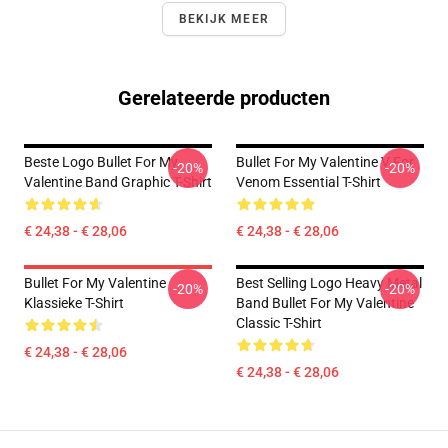
BEKIJK MEER
Gerelateerde producten
Beste Logo Bullet For My
Bullet For My Valentine V For
-20%
-20%
Valentine Band Graphic T-Shirt
Venom Essential T-Shirt
€ 24,38 - € 28,06
€ 24,38 - € 28,06
Bullet For My Valentine
Best Selling Logo Heavy Metal
-20%
-20%
Klassieke T-Shirt
Band Bullet For My Valentine
Classic T-Shirt
€ 24,38 - € 28,06
€ 24,38 - € 28,06
Footer