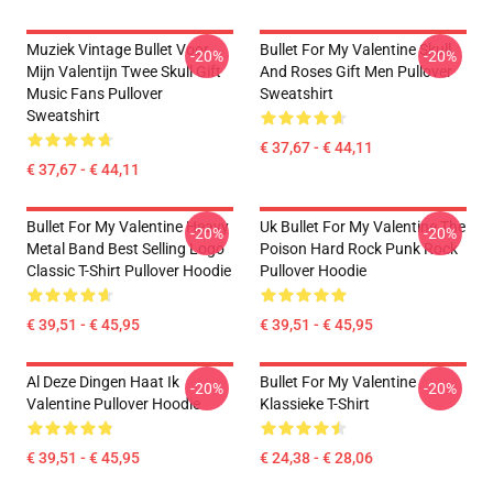
Muziek Vintage Bullet Voor
Bullet For My Valentine Skull
-20%
-20%
Mijn Valentijn Twee Skull Gift
And Roses Gift Men Pullover
Music Fans Pullover
Sweatshirt
Sweatshirt
€ 37,67 - € 44,11
€ 37,67 - € 44,11
Bullet For My Valentine Heavy
Uk Bullet For My Valentine The
-20%
-20%
Metal Band Best Selling Logo
Poison Hard Rock Punk Rock
Classic T-Shirt Pullover Hoodie
Pullover Hoodie
€ 39,51 - € 45,95
€ 39,51 - € 45,95
Al Deze Dingen Haat Ik
Bullet For My Valentine
-20%
-20%
Valentine Pullover Hoodie
Klassieke T-Shirt
€ 39,51 - € 45,95
€ 24,38 - € 28,06