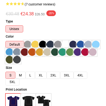
(7 customer reviews)
€30.48
€24.38
-20%
$26.50
Type
Unisex
Color
Default
Size
S
M
L
XL
2XL
3XL
4XL
5XL
Print Location