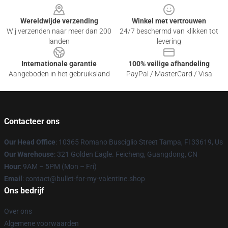
Wereldwijde verzending
Winkel met vertrouwen
Wij verzenden naar meer dan 200
24/7 beschermd van klikken tot
landen
levering
Internationale garantie
100% veilige afhandeling
Aangeboden in het gebruiksland
PayPal / MasterCard / Visa
Contacteer ons
Our Head Office
: 10365 Romano Busciglio Street Tampa, Fl 33619, Us
Our Warehouse
: 321 Golden Eagle. Feicheng, Guangdong, CN
Hour
: 9AM – 5PM (Mon – Fri)
Email
: contact@bullet-for-my-valentine.shop
Ons bedrijf
Over ons
Algemene voorwaarden