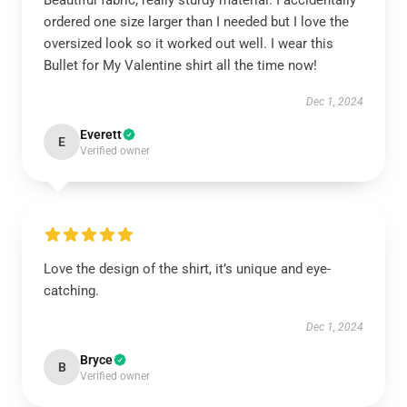
Beautiful fabric, really sturdy material. I accidentally
ordered one size larger than I needed but I love the
oversized look so it worked out well. I wear this
Bullet for My Valentine shirt all the time now!
Dec 1, 2024
Everett
E
Verified owner
Love the design of the shirt, it’s unique and eye-
catching.
Dec 1, 2024
Bryce
B
Verified owner