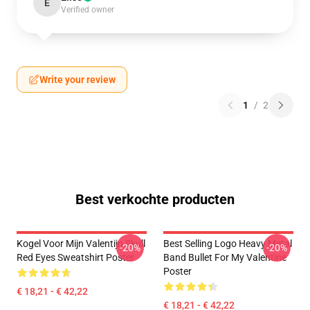
E
Verified owner
Write your review
1
/
2
Best verkochte producten
Kogel Voor Mijn Valentijn Skull
Best Selling Logo Heavy Metal
-20%
-20%
Red Eyes Sweatshirt Poster
Band Bullet For My Valentine
Poster
€ 18,21 - € 42,22
€ 18,21 - € 42,22