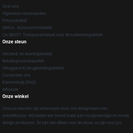
Over ons
Algemene voorwaarden
Privacybeleid
DMCA - Auteursrechtbeleid
CA SB657: Transparantiewet voor de toeleveringsketen
Onze steun
Verzend- en leveringsbeleid
Betalingsvoorwaarden
Teruggave & terugbetalingsbeleid
Contacteer ons
Klantenhulp (FAQ)
Whosale
Onze winkel
Onze producten zijn ontworpen door ons designteam van
wereldklasse. Wij bieden een breed scala aan hoogwaardige en mooie
design producten. Ze zijn niet alleen voor de show, ze zijn voor jou.