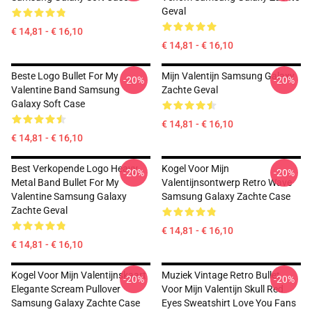
Geval
€ 14,81 - € 16,10
€ 14,81 - € 16,10
Beste Logo Bullet For My
Mijn Valentijn Samsung Galaxy
-20%
-20%
Valentine Band Samsung
Zachte Geval
Galaxy Soft Case
€ 14,81 - € 16,10
€ 14,81 - € 16,10
Best Verkopende Logo Heavy
Kogel Voor Mijn
-20%
-20%
Metal Band Bullet For My
Valentijnsontwerp Retro Wave
Valentine Samsung Galaxy
Samsung Galaxy Zachte Case
Zachte Geval
€ 14,81 - € 16,10
€ 14,81 - € 16,10
Kogel Voor Mijn Valentijnskaart
Muziek Vintage Retro Bullet
-20%
-20%
Elegante Scream Pullover
Voor Mijn Valentijn Skull Red
Samsung Galaxy Zachte Case
Eyes Sweatshirt Love You Fans