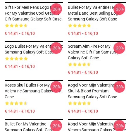
Gifts For Men Fens Logo Bullet
Bullet For My Valentine Heavy
-20%
-20%
For My Valentine Cool Graphic
Metal Band Best Selling Logo -
Gift Samsung Galaxy Soft Case
Samsung Galaxy Soft Case
€ 14,81 - € 16,10
€ 14,81 - € 16,10
Logo Bullet For My Valentine Art
Scream Aim Fire For My
-20%
-20%
Samsung Galaxy Soft Case
Valentine Gift Fan Samsung
Galaxy Soft Case
€ 14,81 - € 16,10
€ 14,81 - € 16,10
Roses Skull Bullet For My
Kogel Voor Mijn Valentijnskaart
-20%
-20%
Valentine Samsung Galaxy Soft
Skull & Blood Premium
Case
Samsung Galaxy Soft Case
€ 14,81 - € 16,10
€ 14,81 - € 16,10
Bullet For My Valentine
Kogel Voor Mijn Valentijn V Voor
-20%
-20%
Samsung Galaxy Soft Case
Venom Samsung Galaxy Zachte