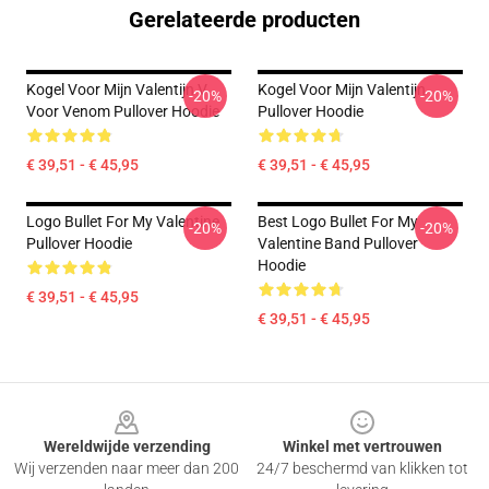
Gerelateerde producten
Kogel Voor Mijn Valentijn V
Kogel Voor Mijn Valentijn
-20%
-20%
Voor Venom Pullover Hoodie
Pullover Hoodie
€ 39,51 - € 45,95
€ 39,51 - € 45,95
Logo Bullet For My Valentine
Best Logo Bullet For My
-20%
-20%
Pullover Hoodie
Valentine Band Pullover
Hoodie
€ 39,51 - € 45,95
€ 39,51 - € 45,95
Footer
Wereldwijde verzending
Winkel met vertrouwen
Wij verzenden naar meer dan 200
24/7 beschermd van klikken tot