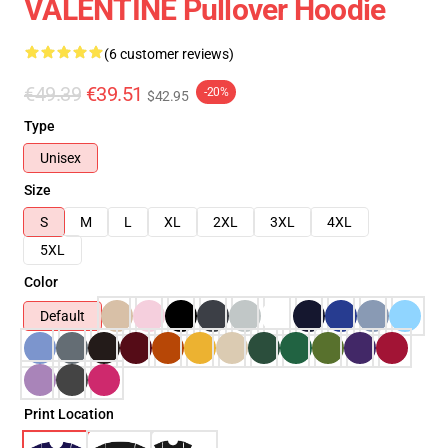
VALENTINE Pullover Hoodie
(6 customer reviews)
€49.39
€39.51
-20%
$42.95
Type
Unisex
Size
S
M
L
XL
2XL
3XL
4XL
5XL
Color
Default
Print Location