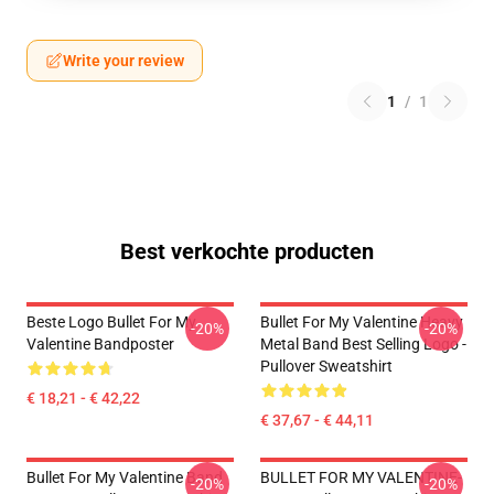
Write your review
1
/
1
Best verkochte producten
Beste Logo Bullet For My
Bullet For My Valentine Heavy
-20%
-20%
Valentine Bandposter
Metal Band Best Selling Logo -
Pullover Sweatshirt
€ 18,21 - € 42,22
€ 37,67 - € 44,11
Bullet For My Valentine Band
BULLET FOR MY VALENTINE-
-20%
-20%