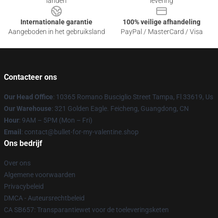
landen
levering
Internationale garantie
100% veilige afhandeling
Aangeboden in het gebruiksland
PayPal / MasterCard / Visa
Contacteer ons
Our Head Office
: 10365 Romano Busciglio Street Tampa, Fl 33619, Us
Our Warehouse
: 321 Golden Eagle. Feicheng, Guangdong, CN
Hour
: 9AM – 5PM (Mon – Fri)
Email
: contact@bullet-for-my-valentine.shop
Ons bedrijf
Over ons
Algemene voorwaarden
Privacybeleid
DMCA - Auteursrechtbeleid
CA SB657: Transparantiewet voor de toeleveringsketen