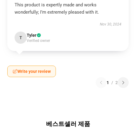
This product is expertly made and works
wonderfully; I’m extremely pleased with it.
Nov 30, 2024
Tyler
T
Verified owner
Write your review
1
/
2
베스트셀러 제품