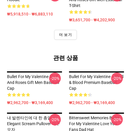
T-Shirt
₩5,918,510 - ₩6,883,110
₩3,651,700 - ₩4,202,900
더 보기
관련 상품
Bullet For My Valentine Skull
Bullet For My Valentine – Skull
-20%
-20%
And Roses Gift Men Baseball
& Blood Premium Baseball
Cap
Cap
₩2,962,700 - ₩3,169,400
₩2,962,700 - ₩3,169,400
내 발렌타인에 대 한 총알 –
Bittersweet Memories Bullet
-20%
-20%
Elegant Scream Pullover 야구
For My Valentine Love You
모자
Fans Dad Hat