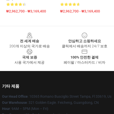
₩2,962,700 - ₩3,169,400
₩2,962,700 - ₩3,169,400
Footer
전 세계 배송
안심하고 쇼핑하세요
200개 이상의 국가로 배송
클릭에서 배송까지 24/7 보호
국제 보증
100% 안전한 결제
사용 국가에서 제공
페이팔 / 마스터카드 / 비자
기타 제품
Our Head Office
: 10365 Romano Busciglio Street Tampa, Fl 33619, Us
Our Warehouse
: 321 Golden Eagle. Feicheng, Guangdong, CN
Hour
: 9AM – 5PM (Mon – Fri)