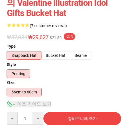
의 Valentine Illustration Idol
Gifts Bucket Hat
(7 customer reviews)
₩37,034
₩29,627
-20%
$21.50
Type
Snapback Hat
Bucket Hat
Beanie
Style
Printing
Size
56cm to 60cm
사이즈 가이드 보기
Quantity
장바구니에 추가