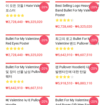
이 모든 것들 I Hate Valentine
Best Selling Logo Heavy Metal
-20%
-20%
포스터
Band Bullet For My Valentine
Poster
₩2,728,440 - ₩6,325,020
₩2,728,440 - ₩6,325,020
Bullet For My Valentine Skull
최고의 로고 Bullet For My
-20%
-20%
Red Eyes Poster
Valentine 밴드 Pullover 스웨터
₩2,728,440 - ₩6,325,020
₩5,642,910 - ₩6,607,510
Bullet For My Valentine Skull
팬 Pullover Hoodie에 대한 내
-20%
-20%
및 장미 선물 남성 Pullover 스
발렌타인에 대한 탄알
웨터
₩5,918,510 - ₩6,883,110
₩5,642,910 - ₩6,607,510
뼈 Valentine 녹색 Pullover
Bullet For My Valentine Skull
-20%
-20%
Hoodie
And Roses Gift Men Essential