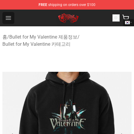
FREE
shipping on orders over $100
Bullet for My Valentine Store - Official Bullet for My Va
Open menu
홈
/
Bullet for My Valentine 제품정보
/
Bullet for My Valentine 카테고리