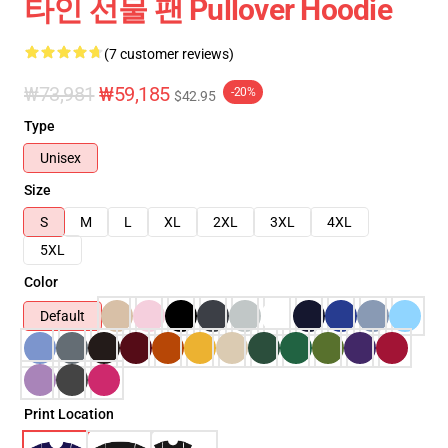
타인 선물 팬 Pullover Hoodie
(7 customer reviews)
₩73,981
₩59,185
-20%
$42.95
Type
Unisex
Size
S
M
L
XL
2XL
3XL
4XL
5XL
Color
Default
Print Location