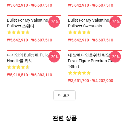
₩5,642,910 - ₩6,607,510
₩5,642,910 - ₩6,607,510
Bullet For My Valentine
Bullet For My Valentine 9
-20%
-20%
Pullover 스웨터
Pullover Sweatshirt
₩5,642,910 - ₩6,607,510
₩5,642,910 - ₩6,607,510
디자인의 Bullet 팬 Pullover
내 발렌타인을위한 탄알 -
-20%
-20%
Hoodie를 위해
Fever Figure Premium Classic
T-Shirt
₩5,918,510 - ₩6,883,110
₩3,651,700 - ₩4,202,900
더 보기
관련 상품