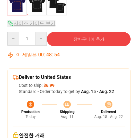
사이즈 가이드 보기
Quantity
장바구니에 추가
이 세일은
00
:
48
:
53
Deliver to United States
Cost to ship:
$6.99
Standard - Order today to get by
Aug. 15 - Aug. 22
Production
Shipping
Delivered
Today
Aug. 11
Aug. 15 - Aug. 22
안전한 거래