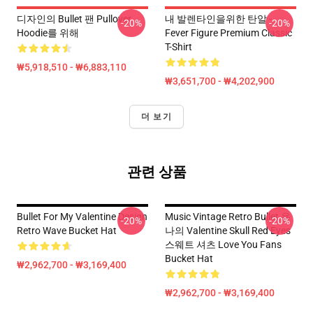
디자인의 Bullet 팬 Pullover
내 발렌타인을위한 탄알 -
-20%
-20%
Hoodie를 위해
Fever Figure Premium Classic
T-Shirt
₩5,918,510 - ₩6,883,110
₩3,651,700 - ₩4,202,900
더 보기
관련 상품
Bullet For My Valentine Design
Music Vintage Retro Bullet 용
-20%
-20%
Retro Wave Bucket Hat
나의 Valentine Skull Red Eyes
스웨트 셔츠 Love You Fans
Bucket Hat
₩2,962,700 - ₩3,169,400
₩2,962,700 - ₩3,169,400