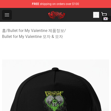
FREE
shipping on orders over $100
Bullet for My Valentine Store - Official Bullet for My Va
Open menu
홈
/
Bullet for My Valentine 제품정보
/
Bullet for My Valentine 모자 & 모자