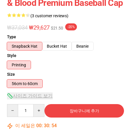
& Blood Premium Baseball Cap
(3 customer reviews)
₩37,034
₩29,627
-20%
$21.50
Type
Snapback Hat
Bucket Hat
Beanie
Style
Printing
Size
56cm to 60cm
사이즈 가이드 보기
Quantity
장바구니에 추가
이 세일은
00
:
30
:
54