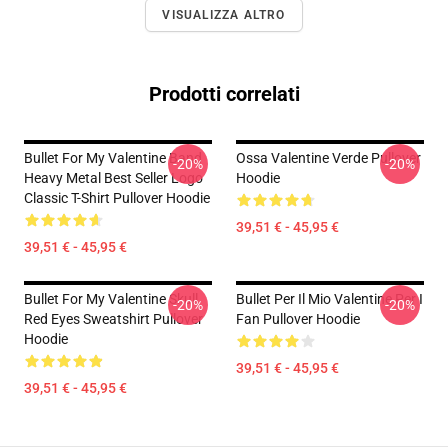
VISUALIZZA ALTRO
Prodotti correlati
Bullet For My Valentine Band
Ossa Valentine Verde Pullover
-20%
-20%
Heavy Metal Best Seller Logo
Hoodie
Classic T-Shirt Pullover Hoodie
39,51 € - 45,95 €
39,51 € - 45,95 €
Bullet For My Valentine Skull
Bullet Per Il Mio Valentine Per I
-20%
-20%
Red Eyes Sweatshirt Pullover
Fan Pullover Hoodie
Hoodie
39,51 € - 45,95 €
39,51 € - 45,95 €