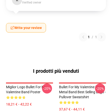
R
Verified owner
Write your review
1
/
1
I prodotti più venduti
Miglior Logo Bullet For My
Bullet For My Valentine Heavy
-20%
-20%
Valentine Band Poster
Metal Band Best Selling Logo -
Pullover Sweatshirt
18,21 € - 42,22 €
37,67 € - 44,11 €