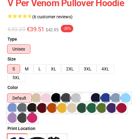
V Per Venom Pullover Hoodie
(6 customer reviews)
€49.39
€39.51
-20%
$42.95
Type
Unisex
Size
S
M
L
XL
2XL
3XL
4XL
5XL
Color
Default
Print Location