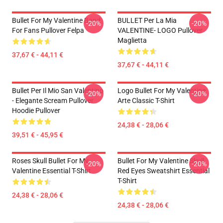
Bullet For My Valentine Band
BULLET Per La Mia
-20%
-20%
For Fans Pullover Felpa
VALENTINE- LOGO Pullover
Maglietta
37,67 € - 44,11 €
37,67 € - 44,11 €
Bullet Per Il Mio San Valentino
Logo Bullet For My Valentine
-20%
-20%
- Elegante Scream Pullover
Arte Classic T-Shirt
Hoodie Pullover
24,38 € - 28,06 €
39,51 € - 45,95 €
Roses Skull Bullet For My
Bullet For My Valentine Skull
-20%
-20%
Valentine Essential T-Shirt
Red Eyes Sweatshirt Essential
T-Shirt
24,38 € - 28,06 €
24,38 € - 28,06 €