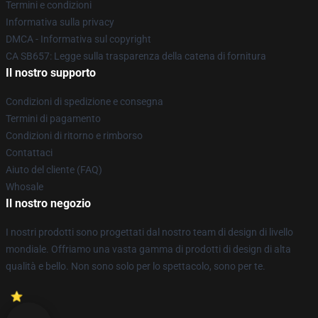
Termini e condizioni
Informativa sulla privacy
DMCA - Informativa sul copyright
CA SB657: Legge sulla trasparenza della catena di fornitura
Il nostro supporto
Condizioni di spedizione e consegna
Termini di pagamento
Condizioni di ritorno e rimborso
Contattaci
Aiuto del cliente (FAQ)
Whosale
Il nostro negozio
I nostri prodotti sono progettati dal nostro team di design di livello
mondiale. Offriamo una vasta gamma di prodotti di design di alta
qualità e bello. Non sono solo per lo spettacolo, sono per te.