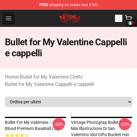
FREE
shipping on orders over $100
Bullet for My Valentine Store - Official Bullet for My Va
Open menu
Bullet for My Valentine Cappelli
e cappelli
Home
/
Bullet for My Valentine Cloth
/
Bullet for My Valentine Cappelli e cappelli
Bullet For My Valentine – Skull &
Vintage Photograp Bullet Per La
-20%
-20%
Blood Premium Baseball Cap
Mia Illustrazione Di San
Valentino Idol Gifts Bucket Hat