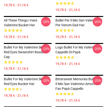
19,78 € - 21,16 €
19,78 € - 21,16 €
All These Things I Hate
Bullet Per Il Mio San Valentino V
-20%
-20%
Valentine Bucket Hat
Per Venom Dad Hat
19,78 € - 21,16 €
19,78 € - 21,16 €
Bullet For My Valentine Skull
Logo Bullet For My Valentine
-20%
-20%
Red Eyes Sweatshirt Baseball
Cappello Di Papà
Cap
19,78 € - 21,16 €
19,78 € - 21,16 €
Bullet For My Valentine Skull
Bittersweet Memories Bullet Per
-20%
-20%
Red Eyes Bucket Hat
Il Mio San Valentino Amore Voi
Fan Papà Cappello
19,78 € - 21,16 €
19,78 € - 21,16 €