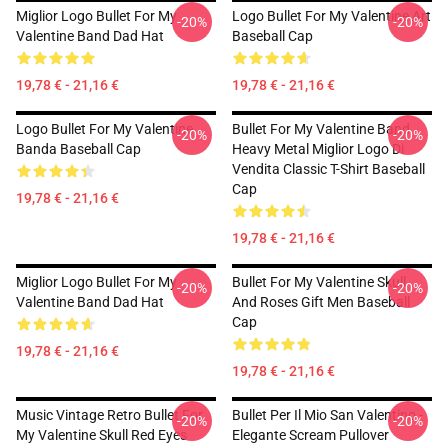
Miglior Logo Bullet For My
Logo Bullet For My Valentine Art
-20%
-20%
Valentine Band Dad Hat
Baseball Cap
19,78 € - 21,16 €
19,78 € - 21,16 €
Logo Bullet For My Valentine
Bullet For My Valentine Band
-20%
-20%
Banda Baseball Cap
Heavy Metal Miglior Logo Di
Vendita Classic T-Shirt Baseball
Cap
19,78 € - 21,16 €
19,78 € - 21,16 €
Miglior Logo Bullet For My
Bullet For My Valentine Skull
-20%
-20%
Valentine Band Dad Hat
And Roses Gift Men Baseball
Cap
19,78 € - 21,16 €
19,78 € - 21,16 €
Music Vintage Retro Bullet For
Bullet Per Il Mio San Valentino -
-20%
-20%
My Valentine Skull Red Eyes
Elegante Scream Pullover