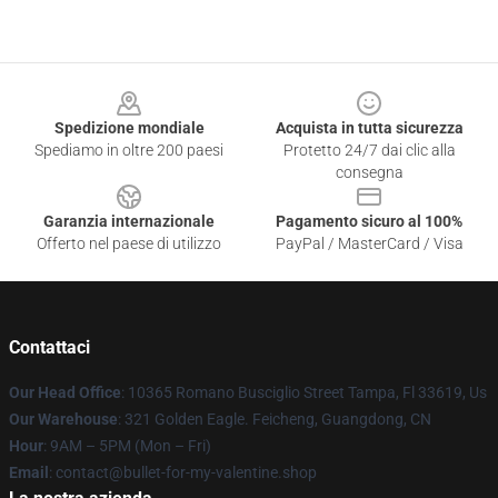
Footer
Spedizione mondiale
Acquista in tutta sicurezza
Spediamo in oltre 200 paesi
Protetto 24/7 dai clic alla
consegna
Garanzia internazionale
Pagamento sicuro al 100%
Offerto nel paese di utilizzo
PayPal / MasterCard / Visa
Contattaci
Our Head Office
: 10365 Romano Busciglio Street Tampa, Fl 33619, Us
Our Warehouse
: 321 Golden Eagle. Feicheng, Guangdong, CN
Hour
: 9AM – 5PM (Mon – Fri)
Email
: contact@bullet-for-my-valentine.shop