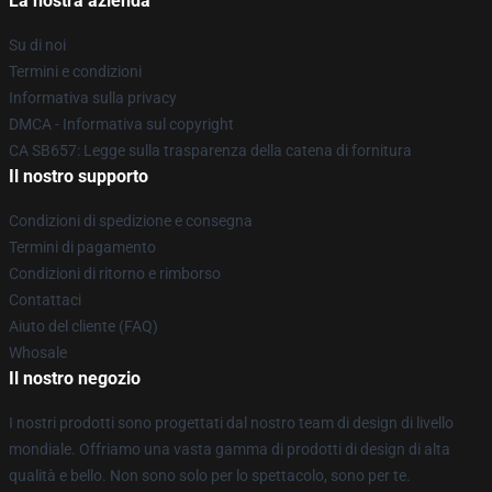
La nostra azienda
Su di noi
Termini e condizioni
Informativa sulla privacy
DMCA - Informativa sul copyright
CA SB657: Legge sulla trasparenza della catena di fornitura
Il nostro supporto
Condizioni di spedizione e consegna
Termini di pagamento
Condizioni di ritorno e rimborso
Contattaci
Aiuto del cliente (FAQ)
Whosale
Il nostro negozio
I nostri prodotti sono progettati dal nostro team di design di livello
mondiale. Offriamo una vasta gamma di prodotti di design di alta
qualità e bello. Non sono solo per lo spettacolo, sono per te.