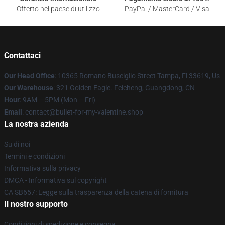
Offerto nel paese di utilizzo
PayPal / MasterCard / Visa
Contattaci
Our Head Office
: 10365 Romano Busciglio Street Tampa, Fl 33619, Us
Our Warehouse
: 321 Golden Eagle. Feicheng, Guangdong, CN
Hour
: 9AM – 5PM (Mon – Fri)
Email
: contact@bullet-for-my-valentine.shop
La nostra azienda
Su di noi
Termini e condizioni
Informativa sulla privacy
DMCA - Informativa sul copyright
CA SB657: Legge sulla trasparenza della catena di fornitura
Il nostro supporto
Condizioni di spedizione e consegna