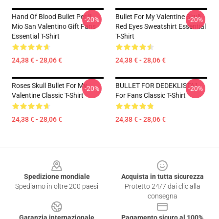
Hand Of Blood Bullet Per Il
Bullet For My Valentine Skull
-20%
-20%
Mio San Valentino Gift Fans
Red Eyes Sweatshirt Essential
Essential T-Shirt
T-Shirt
24,38 € - 28,06 €
24,38 € - 28,06 €
Roses Skull Bullet For My
BULLET FOR DEDEKLISTA1
-20%
-20%
Valentine Classic T-Shirt
For Fans Classic T-Shirt
24,38 € - 28,06 €
24,38 € - 28,06 €
Footer
Spedizione mondiale
Acquista in tutta sicurezza
Spediamo in oltre 200 paesi
Protetto 24/7 dai clic alla
consegna
Garanzia internazionale
Pagamento sicuro al 100%