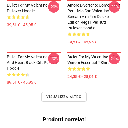
Bullet For My Valentine
Amore Divertente Uomo Bullet
-20%
-20%
Pullover Hoodie
Per Il Mio San Valentino
Scream Aim Fire Deluxe
Edition Regali Per Tutti
39,51 € - 45,95 €
Pullover Hoodie
39,51 € - 45,95 €
Bullet For My Valentine Roses
Bullet For My Valentine V For
-20%
-20%
And Heart Black Gift Pullover
Venom Essential T-Shirt
Hoodie
24,38 € - 28,06 €
39,51 € - 45,95 €
VISUALIZZA ALTRO
Prodotti correlati