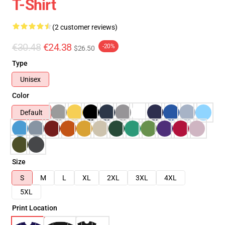
T-Shirt
(2 customer reviews)
€30.48
€24.38
-20%
$26.50
Type
Unisex
Color
Default
Size
S
M
L
XL
2XL
3XL
4XL
5XL
Print Location