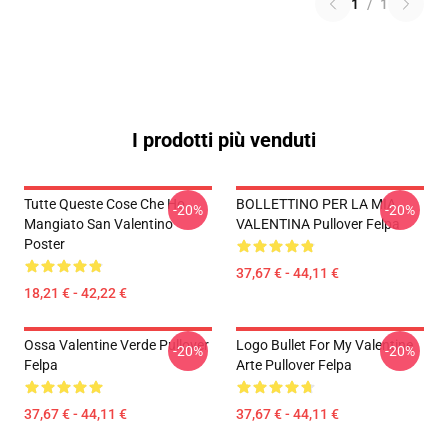
1
/
1
I prodotti più venduti
Tutte Queste Cose Che Ho
BOLLETTINO PER LA MIA
-20%
-20%
Mangiato San Valentino
VALENTINA Pullover Felpa
Poster
37,67 € - 44,11 €
18,21 € - 42,22 €
Ossa Valentine Verde Pullover
Logo Bullet For My Valentine
-20%
-20%
Felpa
Arte Pullover Felpa
37,67 € - 44,11 €
37,67 € - 44,11 €