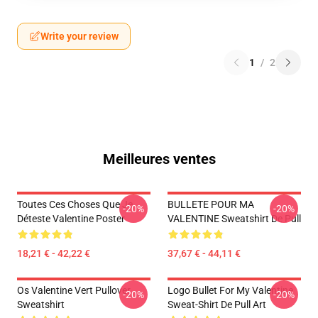
Write your review
1
/
2
Meilleures ventes
Toutes Ces Choses Que Je
BULLETE POUR MA
-20%
-20%
Déteste Valentine Poster
VALENTINE Sweatshirt De Pull
18,21 € - 42,22 €
37,67 € - 44,11 €
Os Valentine Vert Pullover
Logo Bullet For My Valentine
-20%
-20%
Sweatshirt
Sweat-Shirt De Pull Art