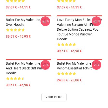
37,67 € - 44,11 €
37,67 € - 44,11 €
Bullet For My Valentine Pull-
Love Funny Man Bullet For My
-20%
-20%
Over Hoodie
Valentine Scream Aim Fire
Deluxe Edition Cadeaux Pour
Tout Le Monde Pullover
39,51 € - 45,95 €
Hoodie
39,51 € - 45,95 €
Bullet For My Valentine Roses
Bullet For My Valentine V For
-20%
-20%
And Heart Black Gift Pullover
Venom Essential T-Shirt
Hoodie
24,38 € - 28,06 €
39,51 € - 45,95 €
VOIR PLUS