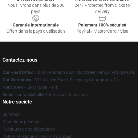
Nous livrons dans plus de 200
24/7 Protected from clicks to
pays
delivery
Garantie internationale
Paiement 100% sécurisé
Offert dans le pays d'utilisation
PayPal / MasterCard / Visa
Contactez-nous
Our Head Office
: 10365 Romano Busciglio Street Tampa, Fl 33619, Us
Our Warehouse
: 321 Golden Eagle. Feicheng, Guangdong, CN
Hour
: 9AM – 5PM (Mon – Fri)
Email
: contact@bullet-for-my-valentine.shop
Notre société
Sur nous
Conditions générales
Politiques de confidentialité
DMCA - Politique sur le droit d'auteur