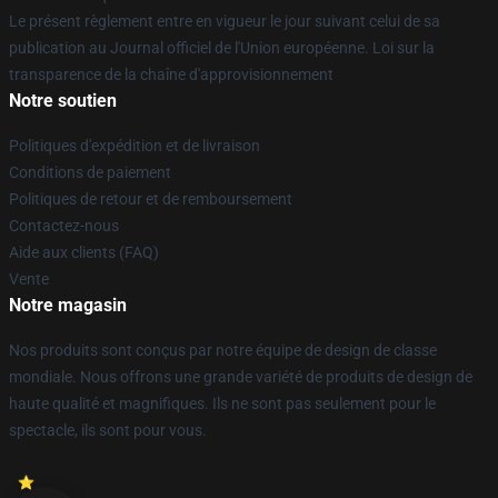
Le présent règlement entre en vigueur le jour suivant celui de sa
publication au Journal officiel de l'Union européenne. Loi sur la
transparence de la chaîne d'approvisionnement
Notre soutien
Politiques d'expédition et de livraison
Conditions de paiement
Politiques de retour et de remboursement
Contactez-nous
Aide aux clients (FAQ)
Vente
Notre magasin
Nos produits sont conçus par notre équipe de design de classe
mondiale. Nous offrons une grande variété de produits de design de
haute qualité et magnifiques. Ils ne sont pas seulement pour le
spectacle, ils sont pour vous.