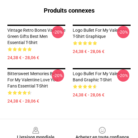
Produits connexes
Vintage Retro Bones Valentine
Logo Bullet For My Valentine
-20%
-20%
Green Gifts Best Men
T-Shirt Graphique
Essential T-Shirt
24,38 € - 28,06 €
24,38 € - 28,06 €
Bittersweet Memories Bullet
Logo Bullet For My Valentine
-20%
-20%
For My Valentine Love You
Band Graphic T-Shirt
Fans Essential T-Shirt
24,38 € - 28,06 €
24,38 € - 28,06 €
Footer
Livraison mondiale
Achetez en toute confiance