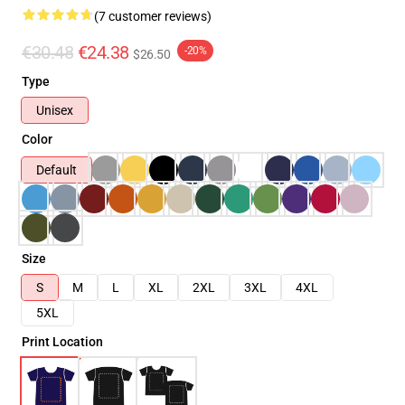
(7 customer reviews)
€30.48
€24.38
-20%
$26.50
Type
Unisex
Color
Default
Size
S
M
L
XL
2XL
3XL
4XL
5XL
Print Location