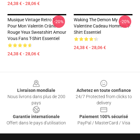
24,38 € - 28,06 €
Musique Vintage Retro Bullet
Waking The Demon My
-20%
-20%
Pour Mon Valentin Crâne
Valentine Cadeau Hommes T-
Rouge Yeux Sweatshirt Amour
Shirt Essentiel
Vous Fans T-Shirt Essentiel
24,38 € - 28,06 €
24,38 € - 28,06 €
Footer
Livraison mondiale
Achetez en toute confiance
Nous livrons dans plus de 200
24/7 Protected from clicks to
pays
delivery
Garantie internationale
Paiement 100% sécurisé
Offert dans le pays d'utilisation
PayPal / MasterCard / Visa