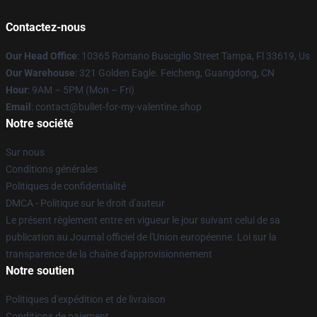
Contactez-nous
Our Head Office
: 10365 Romano Busciglio Street Tampa, Fl 33619, Us
Our Warehouse
: 321 Golden Eagle. Feicheng, Guangdong, CN
Hour
: 9AM – 5PM (Mon – Fri)
Email
: contact@bullet-for-my-valentine.shop
Notre société
Sur nous
Conditions générales
Politiques de confidentialité
DMCA - Politique sur le droit d'auteur
Le présent règlement entre en vigueur le jour suivant celui de sa
publication au Journal officiel de l'Union européenne. Loi sur la
transparence de la chaîne d'approvisionnement
Notre soutien
Politiques d'expédition et de livraison
Conditions de paiement