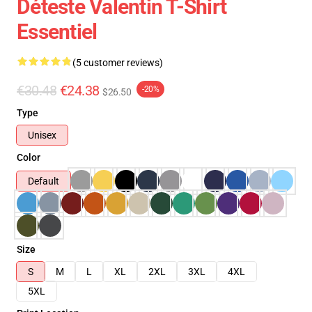
Déteste Valentin T-Shirt
Essentiel
(5 customer reviews)
€30.48
€24.38
-20%
$26.50
Type
Unisex
Color
Default
Size
S
M
L
XL
2XL
3XL
4XL
5XL