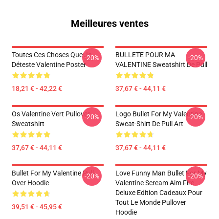
Meilleures ventes
Toutes Ces Choses Que Je
BULLETE POUR MA
-20%
-20%
Déteste Valentine Poster
VALENTINE Sweatshirt De Pull
18,21 € - 42,22 €
37,67 € - 44,11 €
Os Valentine Vert Pullover
Logo Bullet For My Valentine
-20%
-20%
Sweatshirt
Sweat-Shirt De Pull Art
37,67 € - 44,11 €
37,67 € - 44,11 €
Bullet For My Valentine Pull-
Love Funny Man Bullet For My
-20%
-20%
Over Hoodie
Valentine Scream Aim Fire
Deluxe Edition Cadeaux Pour
Tout Le Monde Pullover
39,51 € - 45,95 €
Hoodie