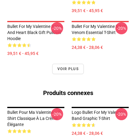
39,51 € - 45,95 €
Bullet For My Valentine Roses
Bullet For My Valentine V For
-20%
-20%
And Heart Black Gift Pullover
Venom Essential T-Shirt
Hoodie
24,38 € - 28,06 €
39,51 € - 45,95 €
VOIR PLUS
Produits connexes
Bullet Pour Ma Valentine – T-
Logo Bullet For My Valentine
-20%
-20%
Shirt Classique À La Crème
Band Graphic T-Shirt
Élégante
24,38 € - 28,06 €