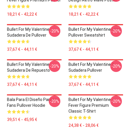
Fever Figure Premium Poster
Design Retro Wave Poster
18,21 € - 42,22 €
18,21 € - 42,22 €
Bullet For My Valentine
Bullet For My Valentine Logo
-20%
-20%
Sudadera De Pullover
Pullover Sweatshirt
37,67 € - 44,11 €
37,67 € - 44,11 €
Bullet For My Valentine
Bullet For My Valentine 9
-20%
-20%
Sudadera De Repuesto
Sudadera Pullover
37,67 € - 44,11 €
37,67 € - 44,11 €
Bala Para El Diseño Para Los
Bullet For My Valentine –
-20%
-20%
Fans Pullover Hoodie
Fever Figure Premium
Classic T-Shirt
39,51 € - 45,95 €
24,38 € - 28,06 €