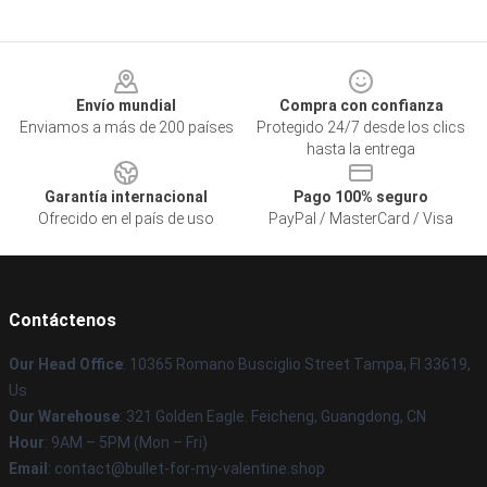
Footer
Envío mundial
Compra con confianza
Enviamos a más de 200 países
Protegido 24/7 desde los clics
hasta la entrega
Garantía internacional
Pago 100% seguro
Ofrecido en el país de uso
PayPal / MasterCard / Visa
Contáctenos
Our Head Office
: 10365 Romano Busciglio Street Tampa, Fl 33619,
Us
Our Warehouse
: 321 Golden Eagle. Feicheng, Guangdong, CN
Hour
: 9AM – 5PM (Mon – Fri)
Email
: contact@bullet-for-my-valentine.shop