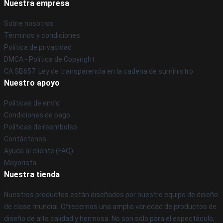
Nuestra empresa
Sobre nosotros
Términos y condiciones
Política de privacidad
DMCA - Política de Copyright
CA SB657: Ley de transparencia en la cadena de suministro
Nuestro apoyo
Políticas de envío
Condiciones de pago
Políticas de reembolso
Contáctenos
Ayuda al cliente (FAQ)
Mayorista
Nuestra tienda
Nuestros productos están diseñados por nuestro equipo de diseño
de clase mundial. Ofrecemos una amplia variedad de productos de
diseño de alta calidad y hermosa. No son sólo para el espectáculo,