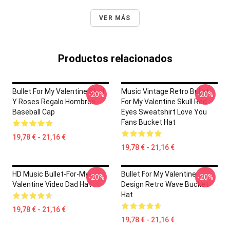
VER MÁS
Productos relacionados
Bullet For My Valentine Skull
Music Vintage Retro Bullet
-20%
-20%
Y Roses Regalo Hombres
For My Valentine Skull Red
Baseball Cap
Eyes Sweatshirt Love You
Fans Bucket Hat
19,78 € - 21,16 €
19,78 € - 21,16 €
HD Music Bullet-For-My-
Bullet For My Valentine
-20%
-20%
Valentine Video Dad Hat
Design Retro Wave Bucket
Hat
19,78 € - 21,16 €
19,78 € - 21,16 €