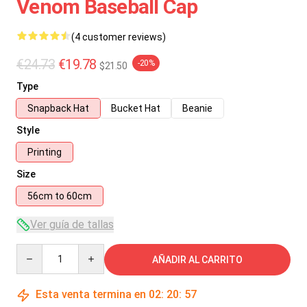
Venom Baseball Cap
(4 customer reviews)
€24.73
€19.78
-20%
$21.50
Type
Snapback Hat
Bucket Hat
Beanie
Style
Printing
Size
56cm to 60cm
Ver guía de tallas
Quantity
AÑADIR AL CARRITO
Esta venta termina en
02
:
20
:
56