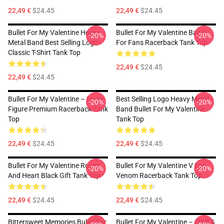
22,49 €
$24.45
22,49 €
$24.45
Bullet For My Valentine Heavy
Bullet For My Valentine Band
-20%
-20%
Metal Band Best Selling Logo
For Fans Racerback Tank Top
Classic T-Shirt Tank Top
22,49 €
$24.45
22,49 €
$24.45
Bullet For My Valentine – Fever
Best Selling Logo Heavy Metal
-20%
-20%
Figure Premium Racerback Tank
Band Bullet For My Valentine
Top
Tank Top
22,49 €
$24.45
22,49 €
$24.45
Bullet For My Valentine Roses
Bullet For My Valentine V For
-20%
-20%
And Heart Black Gift Tank Top
Venom Racerback Tank Top
22,49 €
$24.45
22,49 €
$24.45
Bittersweet Memories Bullet For
Bullet For My Valentine – Skull &