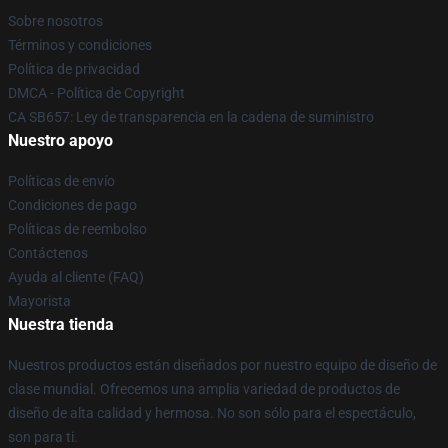
Sobre nosotros
Términos y condiciones
Política de privacidad
DMCA - Política de Copyright
CA SB657: Ley de transparencia en la cadena de suministro
Nuestro apoyo
Políticas de envío
Condiciones de pago
Políticas de reembolso
Contáctenos
Ayuda al cliente (FAQ)
Mayorista
Nuestra tienda
Nuestros productos están diseñados por nuestro equipo de diseño de
clase mundial. Ofrecemos una amplia variedad de productos de
diseño de alta calidad y hermosa. No son sólo para el espectáculo,
son para ti.