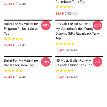
Racerback Tank Top
22,49 €
$24.45
22,49 €
$24.45
Bullet For My Valentine –
Day Gift For Hd Music Bullet For
-20%
-20%
Elegante Pullover Scream Tank
My Valentine Video Funny
Top
Graphic Gifts Racerback Tank
Top
22,49 €
$24.45
22,49 €
$24.45
Bullet For My Valentine
HD Music Bullet-For-My-
-20%
-20%
Racerback Tank Top
Valentine Video Tank Top
22,49 €
$24.45
22,49 €
$24.45