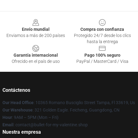
Footer
Envío mundial
Compra con confianza
Enviamos a más de 200 países
Protegido 24/7 desde los clics
hasta la entrega
Garantía internacional
Pago 100% seguro
Ofrecido en el país de uso
PayPal / MasterCard / Visa
Contáctenos
Our Head Office
: 10365 Romano Busciglio Street Tampa, Fl 33619, Us
Our Warehouse
: 321 Golden Eagle. Feicheng, Guangdong, CN
Hour
: 9AM – 5PM (Mon – Fri)
Email
: contact@bullet-for-my-valentine.shop
Nuestra empresa