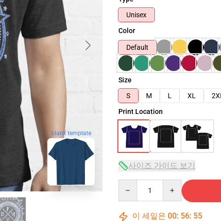
Unisex
Color
Default
Size
S
M
L
XL
2X
Print Location
blank template
사이즈 가이드 보기
Quantity
이 세일은
00
:
56
:
54