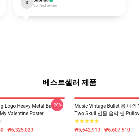
Sabrina
S
Verified owner
베스트셀러 제품
-20%
ing Logo Heavy Metal Band
Music Vintage Bullet 용 나의 
 My Valentine Poster
Two Skull 선물 음악 팬 Pull
0 - ₩6,325,020
₩5,642,910 - ₩6,607,510