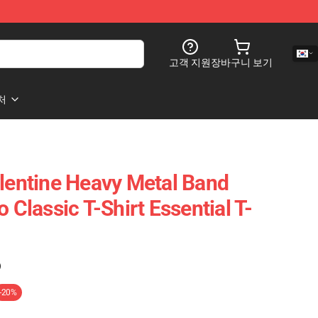
고객 지원
장바구니 보기
처
alentine Heavy Metal Band
o Classic T-Shirt Essential T-
)
-20%