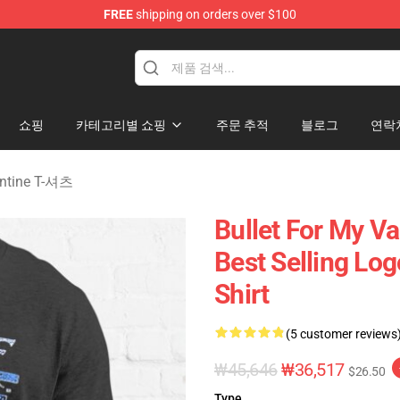
FREE
shipping on orders over $100
Valentine Merchandise Shop
쇼핑
카테고리별 쇼핑
주문 추적
블로그
연락
lentine T-셔츠
Bullet For My V
Best Selling Log
Shirt
(5 customer reviews
₩45,646
₩36,517
$26.50
Type