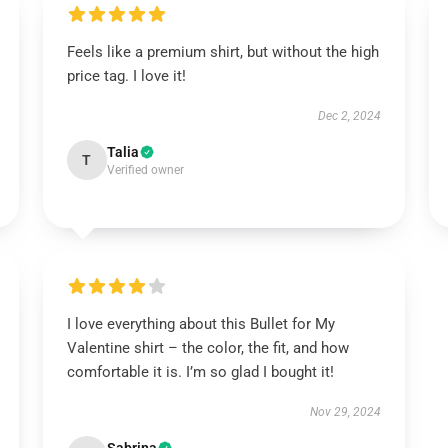
Feels like a premium shirt, but without the high
price tag. I love it!
Dec 2, 2024
Talia
T
Verified owner
I love everything about this Bullet for My
Valentine shirt – the color, the fit, and how
comfortable it is. I’m so glad I bought it!
Nov 29, 2024