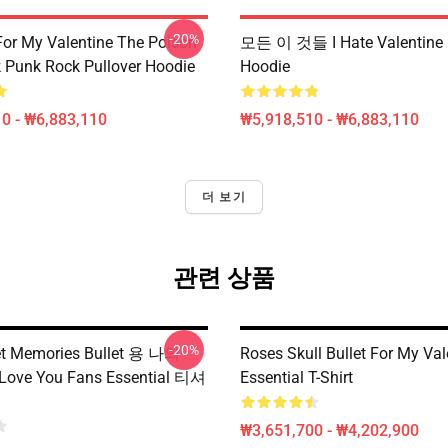
-20%
 For My Valentine The Poison
모든 이 것들 I Hate Valentine P
 Punk Rock Pullover Hoodie
Hoodie
0 - ₩6,883,110
₩5,918,510 - ₩6,883,110
더 보기
관련 상품
-20%
et Memories Bullet 용 나의
Roses Skull Bullet For My Val
 Love You Fans Essential 티셔
Essential T-Shirt
₩3,651,700 - ₩4,202,900