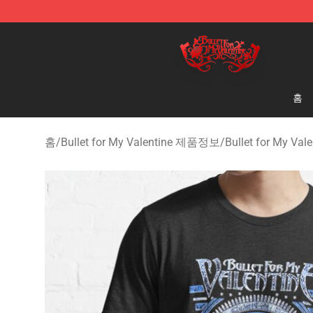
Bullet for My Valentine Store - Official Bullet for My 
홈
홈
/
Bullet for My Valentine 제품정보
/
Bullet for My Va