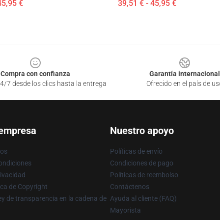
45,95 €
39,51 € - 45,95 €
Compra con confianza
Garantía internacional
4/7 desde los clics hasta la entrega
Ofrecido en el país de us
 empresa
Nuestro apoyo
ros
Políticas de envío
ondiciones
Condiciones de pago
rivacidad
Políticas de reembolso
ica de Copyright
Contáctenos
y de transparencia en la cadena de
Ayuda al cliente (FAQ)
Mayorista