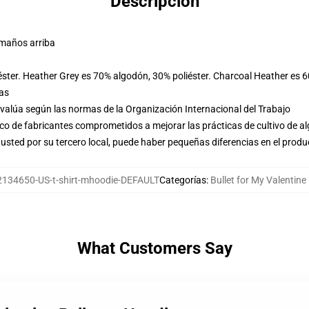
Descripción
amaños arriba
éster. Heather Grey es 70% algodón, 30% poliéster. Charcoal Heather es 
las
evalúa según las normas de la Organización Internacional del Trabajo
o de fabricantes comprometidos a mejorar las prácticas de cultivo de al
usted por su tercero local, puede haber pequeñas diferencias en el produ
134650-US-t-shirt-mhoodie-DEFAULT
Categorías
:
Bullet for My Valentin
What Customers Say