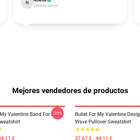
Noelle
N
Verified owner
Mejores vendedores de productos
-20%
r My Valentine Band For Fans
Bullet For My Valentine Desig
weatshirt
Wave Pullover Sweatshirt
44,11 €
37,67 € - 44,11 €