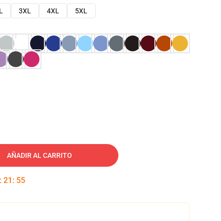
L
3XL
4XL
5XL
AÑADIR AL CARRITO
:
21
:
54