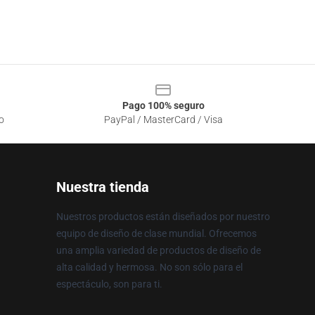
Pago 100% seguro
o
PayPal / MasterCard / Visa
Nuestra tienda
Nuestros productos están diseñados por nuestro
equipo de diseño de clase mundial. Ofrecemos
una amplia variedad de productos de diseño de
alta calidad y hermosa. No son sólo para el
espectáculo, son para ti.