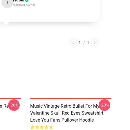
Isabel
I
Verified owner
1
/
1
-20%
-20%
n Retro
Music Vintage Retro Bullet For My
Valentine Skull Red Eyes Sweatshirt
Love You Fans Pullover Hoodie