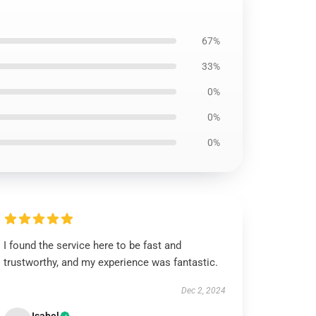
67%
33%
0%
0%
0%
I found the service here to be fast and
trustworthy, and my experience was fantastic.
Dec 2, 2024