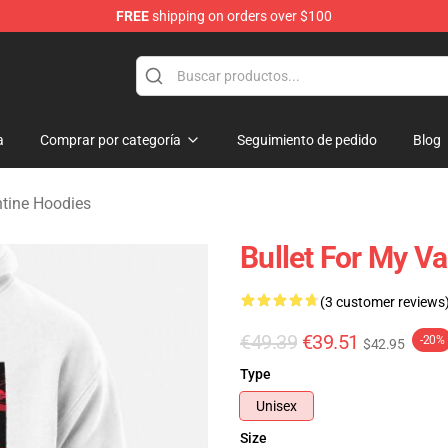
FREE
shipping on orders over $100
Valentine Merchandise Shop
a
Comprar por categoría
Seguimiento de pedido
Blog
ntine Hoodies
Bullet For My Va
(3 customer reviews
€49.39
€39.51
-20%
$42.95
Type
Unisex
Size