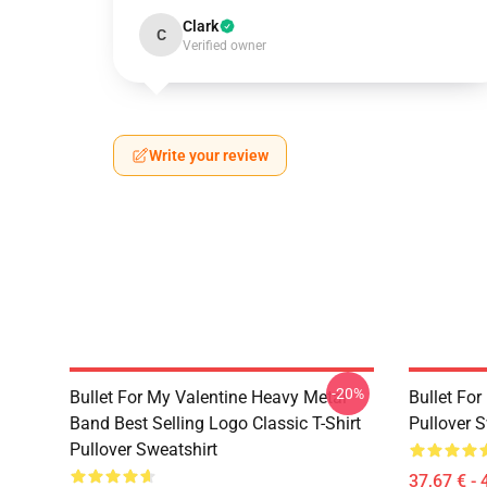
Clark
C
Verified owner
Write your review
-20%
Bullet For My Valentine Heavy Metal
Bullet Fo
Band Best Selling Logo Classic T-Shirt
Pullover S
Pullover Sweatshirt
37,67 € - 