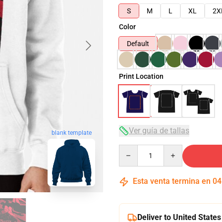
S
M
L
XL
2X
Color
Default
Print Location
Ver guía de tallas
blank template
Quantity
Esta venta termina en
04
Deliver to United States