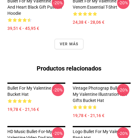
Bullet For My Valentine Roses
Bullet For My Valentine V For
-20%
-20%
And Heart Black Gift Pullover
Venom Essential T-Shirt
Hoodie
24,38 € - 28,06 €
39,51 € - 45,95 €
VER MÁS
Productos relacionados
Bullet For My Valentine 9
Vintage Photograp Bullet For
-20%
-20%
Bucket Hat
My Valentine Illustration Idol
Gifts Bucket Hat
19,78 € - 21,16 €
19,78 € - 21,16 €
HD Music Bullet-For-My-
Logo Bullet For My Valentine
-20%
-20%
Valentine Video Dad Hat
Papá Hat