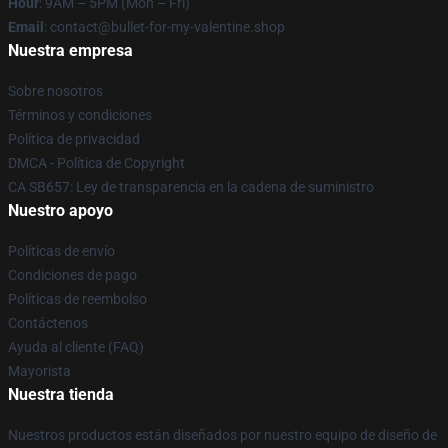
Hour
: 9AM – 5PM (Mon – Fri)
Email
: contact@bullet-for-my-valentine.shop
Nuestra empresa
Sobre nosotros
Términos y condiciones
Política de privacidad
DMCA - Política de Copyright
CA SB657: Ley de transparencia en la cadena de suministro
Nuestro apoyo
Políticas de envío
Condiciones de pago
Políticas de reembolso
Contáctenos
Ayuda al cliente (FAQ)
Mayorista
Nuestra tienda
Nuestros productos están diseñados por nuestro equipo de diseño de