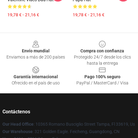
19,78 € - 21,16 €
19,78 € - 21,16 €
Footer
Envío mundial
Compra con confianza
Enviamos a más de 200 países
Protegido 24/7 desde los clics
hasta la entrega
Garantía internacional
Pago 100% seguro
Ofrecido en el país de uso
PayPal / MasterCard / Visa
Contáctenos
Our Head Office
: 10365 Romano Busciglio Street Tampa, Fl 33619, Us
Our Warehouse
: 321 Golden Eagle. Feicheng, Guangdong, CN