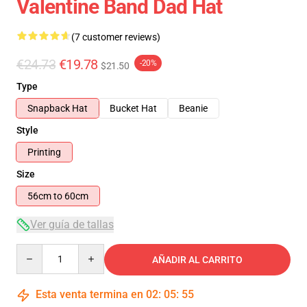
Valentine Band Dad Hat
(7 customer reviews)
€24.73
€19.78
-20%
$21.50
Type
Snapback Hat
Bucket Hat
Beanie
Style
Printing
Size
56cm to 60cm
Ver guía de tallas
Quantity
AÑADIR AL CARRITO
Esta venta termina en
02
:
05
:
54