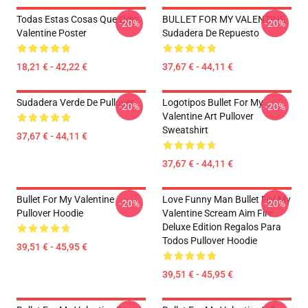
Todas Estas Cosas Que Odio
BULLET FOR MY VALENTINE
-20%
-20%
Valentine Poster
Sudadera De Repuesto
18,21 € - 42,22 €
37,67 € - 44,11 €
Sudadera Verde De Pullover
Logotipos Bullet For My
-20%
-20%
Valentine Art Pullover
Sweatshirt
37,67 € - 44,11 €
37,67 € - 44,11 €
Bullet For My Valentine
Love Funny Man Bullet For My
-20%
-20%
Pullover Hoodie
Valentine Scream Aim Fire
Deluxe Edition Regalos Para
Todos Pullover Hoodie
39,51 € - 45,95 €
39,51 € - 45,95 €