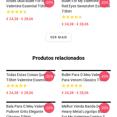
Roses Skull Bullet For My
Bullet For My Valentine Skull
-20%
-20%
Valentine Essential T-Shirt
Red Eyes Sweatshirt Essential
T-Shirt
€ 24,38 - € 28,06
€ 24,38 - € 28,06
VER MAIS
Produtos relacionados
Todas Estas Coisas Que Odeio
Bullet Para O Meu Valentine V
-20%
-20%
T-Shirt Valentine Essential
Para Venom Clássico T-Shirt
€ 24,38 - € 28,06
€ 24,38 - € 28,06
Bala Para O Meu Valentim –
Melhor Venda Banda De
-20%
-20%
Pullover Grito Elegante
Heavy Metal Logotipo Bullet
Clássico T-Shirt
For My Valentine Camisa T-