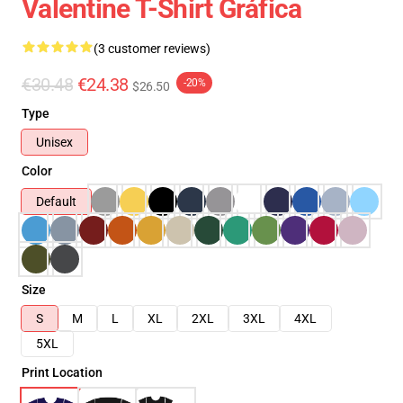
Valentine T-Shirt Gráfica
(3 customer reviews)
€30.48
€24.38
-20%
$26.50
Type
Unisex
Color
Default
Size
S
M
L
XL
2XL
3XL
4XL
5XL
Print Location