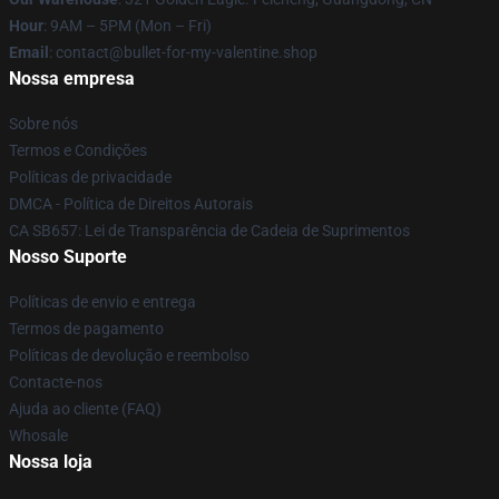
Hour
: 9AM – 5PM (Mon – Fri)
Email
: contact@bullet-for-my-valentine.shop
Nossa empresa
Sobre nós
Termos e Condições
Políticas de privacidade
DMCA - Política de Direitos Autorais
CA SB657: Lei de Transparência de Cadeia de Suprimentos
Nosso Suporte
Políticas de envio e entrega
Termos de pagamento
Políticas de devolução e reembolso
Contacte-nos
Ajuda ao cliente (FAQ)
Whosale
Nossa loja