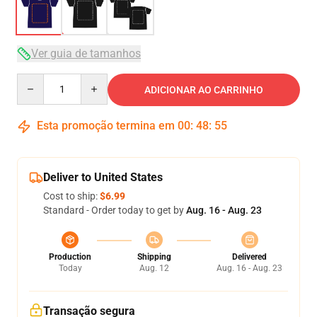
Ver guia de tamanhos
Quantity
ADICIONAR AO CARRINHO
Esta promoção termina em
00
:
48
:
54
Deliver to United States
Cost to ship:
$6.99
Standard - Order today to get by
Aug. 16 - Aug. 23
Production
Shipping
Delivered
Today
Aug. 12
Aug. 16 - Aug. 23
Transação segura