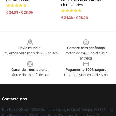
Shirt Clássica
€ 24,38 - € 28,06
€ 24,38 - € 28,06
Footer
Envio mundial
Compre com confiança
Enviamos para mais de 200 países
Protegido 24/7, do clique à
entrega
Garantia internacional
Pagamento 100% seguro
Oferecido no país de uso
PayPal / MasterCard / Visa
Contacte-nos
Our Head Office
: 10365 Romano Busciglio Street Tampa, Fl 33619, Us
Our Warehouse
: 321 Golden Eagle. Feicheng, Guangdong, CN