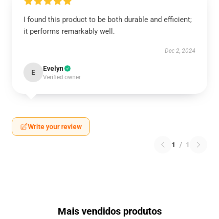
I found this product to be both durable and efficient;
it performs remarkably well.
Dec 2, 2024
Evelyn
E
Verified owner
Write your review
1
/
1
Mais vendidos produtos