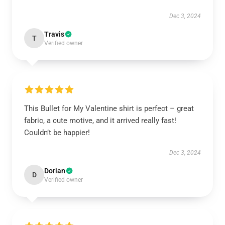
Dec 3, 2024
Travis
T
Verified owner
This Bullet for My Valentine shirt is perfect – great
fabric, a cute motive, and it arrived really fast!
Couldn’t be happier!
Dec 3, 2024
Dorian
D
Verified owner