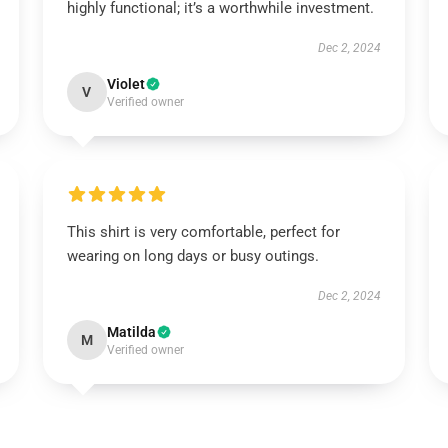
highly functional; it’s a worthwhile investment.
Dec 2, 2024
Violet
V
Verified owner
This shirt is very comfortable, perfect for
wearing on long days or busy outings.
Dec 2, 2024
Matilda
M
Verified owner