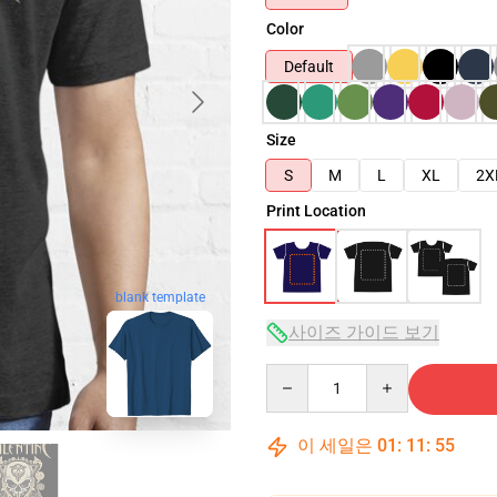
Color
Default
Size
S
M
L
XL
2X
Print Location
blank template
사이즈 가이드 보기
Quantity
이 세일은
01
:
11
:
54