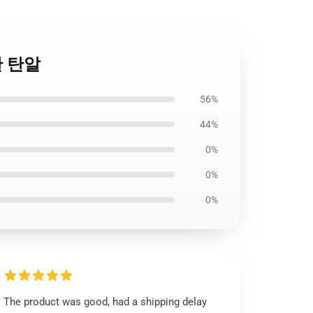
위한 탄알
56%
44%
0%
0%
0%
The product was good, had a shipping delay