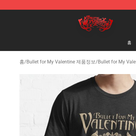
Bullet for My Valentine Store - Official Bullet for My 
홈
홈
/
Bullet for My Valentine 제품정보
/
Bullet for My Va