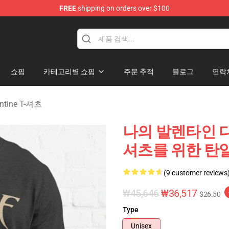
FREE
shipping on orders over $100
Valentine Merchandise Shop
쇼핑
카테고리별 쇼핑
주문 추적
블로그
연락
lentine T-셔츠
나의 발렌타인 디자인 
셔츠를 위한 탄
(9 customer reviews
₩45,646
₩36,517
$26.50
Type
Unisex