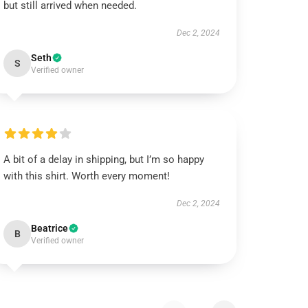
but still arrived when needed.
Dec 2, 2024
Seth
S
Verified owner
A bit of a delay in shipping, but I’m so happy
with this shirt. Worth every moment!
Dec 2, 2024
Beatrice
B
Verified owner