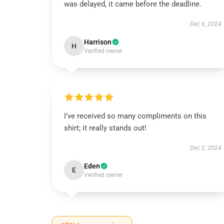
was delayed, it came before the deadline.
Dec 6, 2024
Harrison
H
Verified owner
I’ve received so many compliments on this
shirt; it really stands out!
Dec 2, 2024
Eden
E
Verified owner