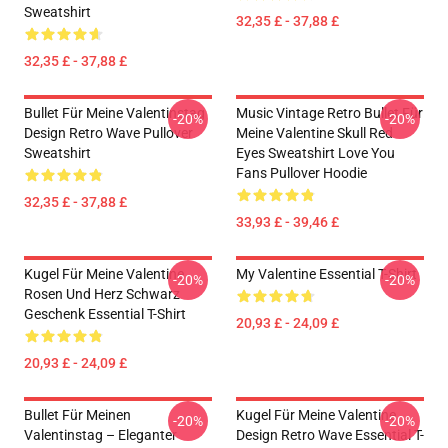
Sweatshirt
32,35 £ - 37,88 £
32,35 £ - 37,88 £
Bullet Für Meine Valentinstag
Music Vintage Retro Bullet Für
-20%
-20%
Design Retro Wave Pullover
Meine Valentine Skull Red
Sweatshirt
Eyes Sweatshirt Love You
Fans Pullover Hoodie
32,35 £ - 37,88 £
33,93 £ - 39,46 £
Kugel Für Meine Valentine
My Valentine Essential T-Shirt
-20%
-20%
Rosen Und Herz Schwarz
Geschenk Essential T-Shirt
20,93 £ - 24,09 £
20,93 £ - 24,09 £
Bullet Für Meinen
Kugel Für Meine Valentine
-20%
-20%
Valentinstag – Eleganter
Design Retro Wave Essential T-