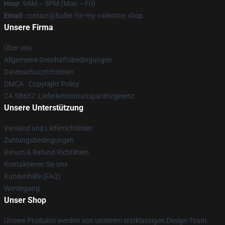
Hour
: 9AM – 5PM (Mon – Fri)
Email
: contact@bullet-for-my-valentine.shop
Unsere Firma
Über uns
Allgemeine Geschäftsbedingungen
Datenschutzrichtlinien
DMCA - Copyright Policy
CA SB657: Lieferkettentransparenzgesetz
Unsere Unterstützung
Versand und Lieferrichtlinien
Zahlungsbedingungen
Return & Refund Richtlinien
Kontaktieren Sie uns
Kundenhilfe (FAQ)
Werdegang
Unser Shop
Unsere Produkte werden von unserem erstklassigen Design-Team