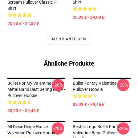
Scream Pullover Classic T-
Shirt
Shirt
20,93 £ - 24,09 £
20,93 £ - 24,09 £
MEHR ANZEIGEN
Ähnliche Produkte
Bullet For My Valentine Heavy
Bullet For My Valentine
-20%
-20%
Metal Band Best Selling Logo -
Pullover Hoodie
Pullover Hoodie
33,93 £ - 39,46 £
33,93 £ - 39,46 £
All Diese Dinge Hasse
Bestes Logo Bullet For My
-20%
-20%
Valentine Pullover Hoodie
Valentine Band Pullover