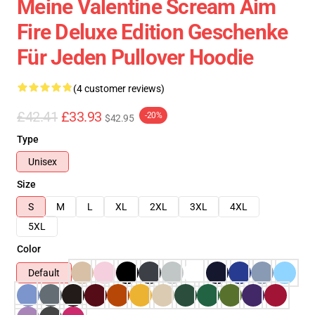
Meine Valentine Scream Aim
Fire Deluxe Edition Geschenke
Für Jeden Pullover Hoodie
(4 customer reviews)
£42.41
£33.93
-20%
$42.95
Type
Unisex
Size
S
M
L
XL
2XL
3XL
4XL
5XL
Color
Default