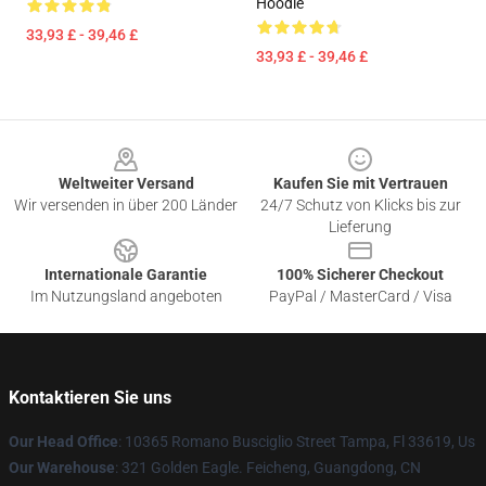
Hoodie
33,93 £ - 39,46 £
33,93 £ - 39,46 £
Footer
Weltweiter Versand
Kaufen Sie mit Vertrauen
Wir versenden in über 200 Länder
24/7 Schutz von Klicks bis zur
Lieferung
Internationale Garantie
100% Sicherer Checkout
Im Nutzungsland angeboten
PayPal / MasterCard / Visa
Kontaktieren Sie uns
Our Head Office
: 10365 Romano Busciglio Street Tampa, Fl 33619, Us
Our Warehouse
: 321 Golden Eagle. Feicheng, Guangdong, CN