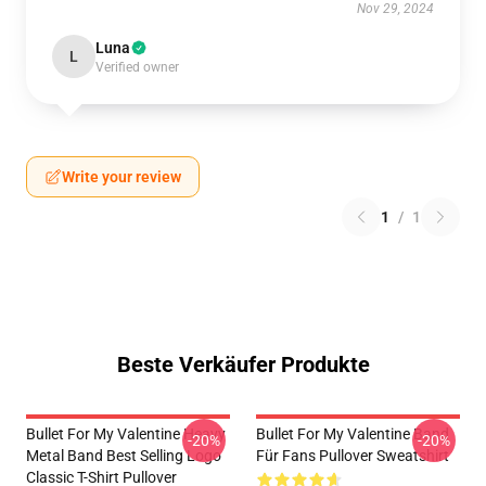
Nov 29, 2024
Luna
L
Verified owner
Write your review
1
/
1
Beste Verkäufer Produkte
Bullet For My Valentine Heavy
Bullet For My Valentine Band
-20%
-20%
Metal Band Best Selling Logo
Für Fans Pullover Sweatshirt
Classic T-Shirt Pullover